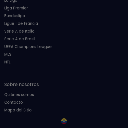
La Liga
Liga Premier
Bundesliga
Ligue 1 de Francia
Serie A de Italia
Serie A de Brasil
UEFA Champions League
MLS
NFL
Sobre nosotros
Quiénes somos
Contacto
Mapa del Sitio