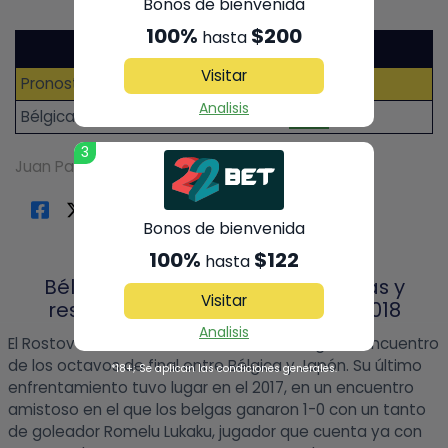
Bonos de bienvenida
100%
$200
hasta
Bélgica vs Japón
Visitar
Pronostico
Odd
Analisis
Bélgica
1.90
3
Juan Partal
|
junio 29, 2018
Bonos de bienvenida
100%
$122
hasta
Bélgica vs Japón – Análisis, cuotas y
Visitar
resultados del partido – 02/07/2018
Analisis
El Rostov Arena tendrá la ocasión de acoger el encuentro
de los octavos de final entre Bélgica y Japón. Su último
*18+; Se aplican las condiciones generales.
enfrentamiento tuvo lugar en el 2017, en un encuentro
amistoso en el que los belgas ganaron 1-0 con un tanto
de goleador Romelu Lukaku, jugador que cuenta ya con