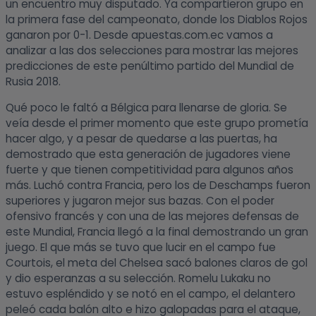
un encuentro muy disputado. Ya compartieron grupo en
la primera fase del campeonato, donde los Diablos Rojos
ganaron por 0-1. Desde apuestas.com.ec vamos a
analizar a las dos selecciones para mostrar las mejores
predicciones de este penúltimo partido del Mundial de
Rusia 2018.
Qué poco le faltó a Bélgica para llenarse de gloria. Se
veía desde el primer momento que este grupo prometía
hacer algo, y a pesar de quedarse a las puertas, ha
demostrado que esta generación de jugadores viene
fuerte y que tienen competitividad para algunos años
más. Luchó contra Francia, pero los de Deschamps fueron
superiores y jugaron mejor sus bazas. Con el poder
ofensivo francés y con una de las mejores defensas de
este Mundial, Francia llegó a la final demostrando un gran
juego. El que más se tuvo que lucir en el campo fue
Courtois, el meta del Chelsea sacó balones claros de gol
y dio esperanzas a su selección. Romelu Lukaku no
estuvo espléndido y se notó en el campo, el delantero
peleó cada balón alto e hizo galopadas para el ataque,