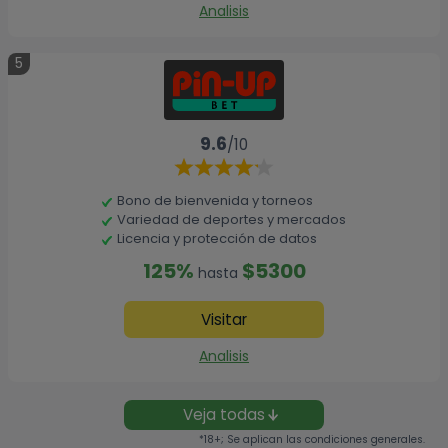
Analisis
5
9.6
/10
Bono de bienvenida y torneos
Variedad de deportes y mercados
Licencia y protección de datos
125%
$5300
hasta
Visitar
Analisis
Veja todas
*18+; Se aplican las condiciones generales.