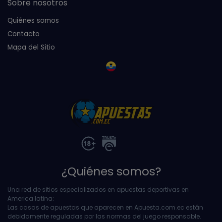
Sobre nosotros
Quiénes somos
Contacto
Mapa del Sitio
¿Quiénes somos?
Una red de sitios especializados en apuestas deportivas en
America latina:
Las casas de apuestas que aparecen en Apuesta.com.ec están
debidamente reguladas por las normas del juego responsable.