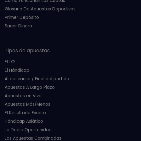
Cómo Funcionan Las Cuotas
Glosario De Apuestas Deportivas
Primer Depósito
Sacar Dinero
Tipos de apuestas
El 1X2
El Hándicap
Al descanso / Final del partido
Apuestas A Largo Plazo
Apuestas en Vivo
Apuestas Más/Menos
El Resultado Exacto
Hándicap Asiático
La Doble Oportunidad
Las Apuestas Combinadas