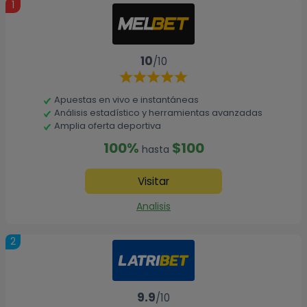
1
10
/10
Apuestas en vivo e instantáneas
Análisis estadístico y herramientas avanzadas
Amplia oferta deportiva
100%
$100
hasta
Visitar
Analisis
2
9.9
/10