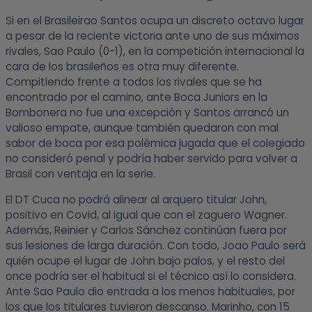
Si en el Brasileirao Santos ocupa un discreto octavo lugar
a pesar de la reciente victoria ante uno de sus máximos
rivales, Sao Paulo (0-1), en la competición internacional la
cara de los brasileños es otra muy diferente.
Compitiendo frente a todos los rivales que se ha
encontrado por el camino, ante Boca Juniors en la
Bombonera no fue una excepción y Santos arrancó un
valioso empate, aunque también quedaron con mal
sabor de boca por esa polémica jugada que el colegiado
no consideró penal y podría haber servido para volver a
Brasil con ventaja en la serie.
El DT Cuca no podrá alinear al arquero titular John,
positivo en Covid, al igual que con el zaguero Wagner.
Además, Reinier y Carlos Sánchez continúan fuera por
sus lesiones de larga duración. Con todo, Joao Paulo será
quién ocupe el lugar de John bajo palos, y el resto del
once podría ser el habitual si el técnico así lo considera.
Ante Sao Paulo dio entrada a los menos habituales, por
los que los titulares tuvieron descanso. Marinho, con 15