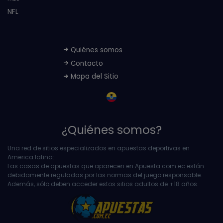
NFL
Quiénes somos
Contacto
Mapa del Sitio
¿Quiénes somos?
Una red de sitios especializados en apuestas deportivas en
America latina:
Las casas de apuestas que aparecen en Apuesta.com.ec están
debidamente reguladas por las normas del juego responsable.
Además, sólo deben acceder estos sitios adultos de +18 años.