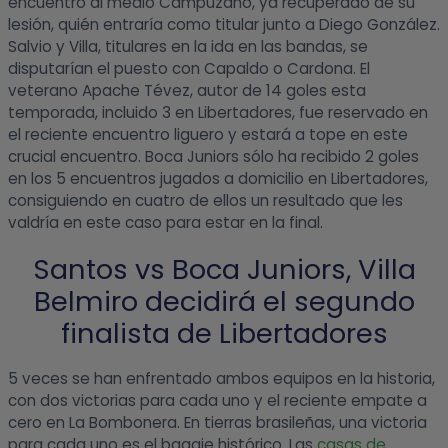
encuentro al medio Campuzano, ya recuperado de su
lesión, quién entraría como titular junto a Diego González.
Salvio y Villa, titulares en la ida en las bandas, se
disputarían el puesto con Capaldo o Cardona. El
veterano Apache Tévez, autor de 14 goles esta
temporada, incluido 3 en Libertadores, fue reservado en
el reciente encuentro liguero y estará a tope en este
crucial encuentro. Boca Juniors sólo ha recibido 2 goles
en los 5 encuentros jugados a domicilio en Libertadores,
consiguiendo en cuatro de ellos un resultado que les
valdría en este caso para estar en la final.
Santos vs Boca Juniors, Villa
Belmiro decidirá el segundo
finalista de Libertadores
5 veces se han enfrentado ambos equipos en la historia,
con dos victorias para cada uno y el reciente empate a
cero en La Bombonera. En tierras brasileñas, una victoria
para cada uno es el bagaje histórico. Las
casas de