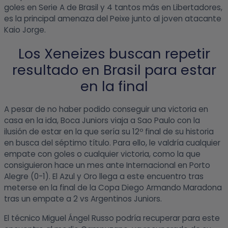
goles en Serie A de Brasil y 4 tantos más en Libertadores,
es la principal amenaza del Peixe junto al joven atacante
Kaio Jorge.
Los Xeneizes buscan repetir
resultado en Brasil para estar
en la final
A pesar de no haber podido conseguir una victoria en
casa en la ida, Boca Juniors viaja a Sao Paulo con la
ilusión de estar en la que sería su 12º final de su historia
en busca del séptimo título. Para ello, le valdría cualquier
empate con goles o cualquier victoria, como la que
consiguieron hace un mes ante Internacional en Porto
Alegre (0-1). El Azul y Oro llega a este encuentro tras
meterse en la final de la Copa Diego Armando Maradona
tras un empate a 2 vs Argentinos Juniors.
El técnico Miguel Ángel Russo podría recuperar para este