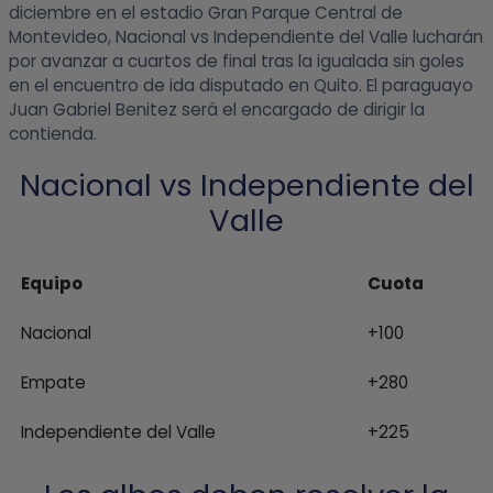
diciembre en el estadio Gran Parque Central de
Montevideo, Nacional vs Independiente del Valle lucharán
por avanzar a cuartos de final tras la igualada sin goles
en el encuentro de ida disputado en Quito. El paraguayo
Juan Gabriel Benitez será el encargado de dirigir la
contienda.
Nacional vs Independiente del
Valle
Equipo
Cuota
Nacional
+100
Empate
+280
Independiente del Valle
+225