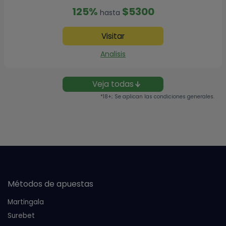
125%
$5300
hasta
Visitar
Analisis
Veja todas
*18+; Se aplican las condiciones generales.
Métodos de apuestas
Martingala
Surebet