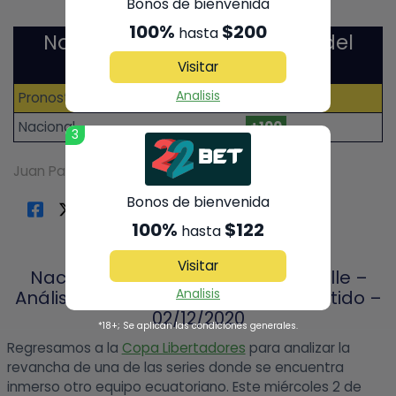
Bonos de bienvenida
100%
$200
hasta
Nacional vs Independiente del
Valle
Visitar
Analisis
Pronostico
Odd
Nacional
+100
3
Juan Partal
|
diciembre 2, 2020
Bonos de bienvenida
100%
$122
hasta
Visitar
Nacional vs Independiente del Valle –
Analisis
Análisis, cuotas y resultados del partido –
02/12/2020
*18+; Se aplican las condiciones generales.
Regresamos a la
Copa Libertadores
para analizar la
revancha de una de las series donde se encuentra
inmerso otro equipo ecuatoriano. Este miércoles 2 de