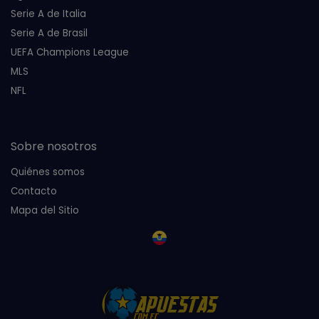
Serie A de Italia
Serie A de Brasil
UEFA Champions League
MLS
NFL
Sobre nosotros
Quiénes somos
Contacto
Mapa del Sitio