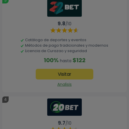
3
9.8
/10
Catálogo de deportes y eventos
Métodos de pago tradicionales y modernos
Licencia de Curazao y seguridad
100%
$122
hasta
Visitar
Analisis
4
9.7
/10