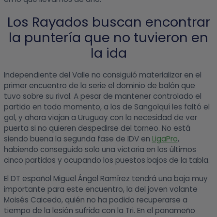
Los Rayados buscan encontrar
la puntería que no tuvieron en
la ida
Independiente del Valle no consiguió materializar en el
primer encuentro de la serie el dominio de balón que
tuvo sobre su rival. A pesar de mantener controlado el
partido en todo momento, a los de Sangolquí les faltó el
gol, y ahora viajan a Uruguay con la necesidad de ver
puerta si no quieren despedirse del torneo. No está
siendo buena la segunda fase de IDV en
LigaPro
,
habiendo conseguido solo una victoria en los últimos
cinco partidos y ocupando los puestos bajos de la tabla.
El DT español Miguel Ángel Ramírez tendrá una baja muy
importante para este encuentro, la del joven volante
Moisés Caicedo, quién no ha podido recuperarse a
tiempo de la lesión sufrida con la Tri. En el panameño