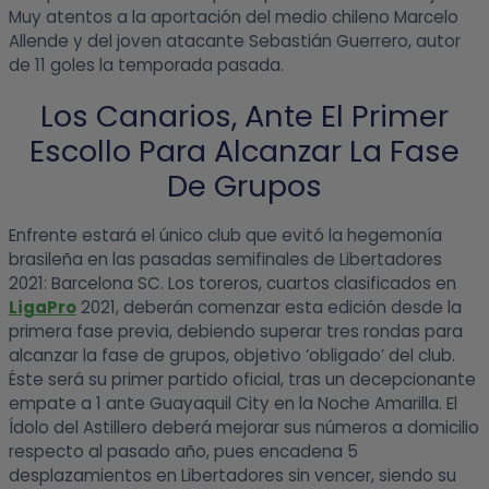
Muy atentos a la aportación del medio chileno Marcelo
Allende y del joven atacante Sebastián Guerrero, autor
de 11 goles la temporada pasada.
Los Canarios, Ante El Primer
Escollo Para Alcanzar La Fase
De Grupos
Enfrente estará el único club que evitó la hegemonía
brasileña en las pasadas semifinales de Libertadores
2021: Barcelona SC. Los toreros, cuartos clasificados en
LigaPro
2021, deberán comenzar esta edición desde la
primera fase previa, debiendo superar tres rondas para
alcanzar la fase de grupos, objetivo ‘obligado’ del club.
Éste será su primer partido oficial, tras un decepcionante
empate a 1 ante Guayaquil City en la Noche Amarilla. El
Ídolo del Astillero deberá mejorar sus números a domicilio
respecto al pasado año, pues encadena 5
desplazamientos en Libertadores sin vencer, siendo su