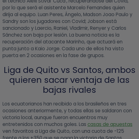
el técnico Alexi Stival ‘Cuca’, recuperándose del Covid,
por lo que será el asistente Marcelo Fernandes quien
dirija al equipo. Luan Peres, Ángelo, Madson Joao Paulo y
Sandry son los jugadores con Covid; Jobson está
sancionado y Laercio, Raniel, Vladimir, Renyer y Carlos
Sánchez son baja por lesión. La buena noticia es la
recuperación del atacante Marinho, que actuará en
punta junto a Kaio Jorge. Cada uno de ellos ha visto
puerta en 2 ocasiones en la fase de grupos.
Liga de Quito vs Santos, ambos
quieren sacar ventaja de las
bajas rivales
Los ecuatorianos han recibido a los brasileños en tres
ocasiones anteriormente, y todas ellas se saldaron con
victoria local, aunque fueron encuentros muy
entretenidos con muchos goles. Las
casas de apuestas
ven favoritos a Liga de Quito, con una cuota de -125
frente a los +350 que se paga la victoria de Santos.