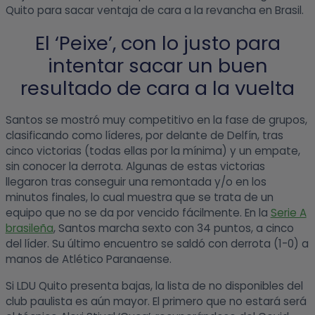
Quito para sacar ventaja de cara a la revancha en Brasil.
El ‘Peixe’, con lo justo para
intentar sacar un buen
resultado de cara a la vuelta
Santos se mostró muy competitivo en la fase de grupos,
clasificando como líderes, por delante de Delfín, tras
cinco victorias (todas ellas por la mínima) y un empate,
sin conocer la derrota. Algunas de estas victorias
llegaron tras conseguir una remontada y/o en los
minutos finales, lo cual muestra que se trata de un
equipo que no se da por vencido fácilmente. En la
Serie A
brasileña
, Santos marcha sexto con 34 puntos, a cinco
del líder. Su último encuentro se saldó con derrota (1-0) a
manos de Atlético Paranaense.
Si LDU Quito presenta bajas, la lista de no disponibles del
club paulista es aún mayor. El primero que no estará será