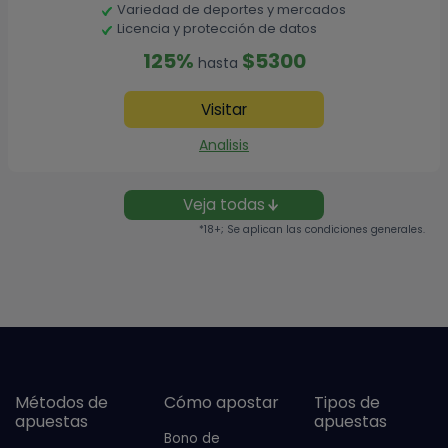
Variedad de deportes y mercados
Licencia y protección de datos
125%
$5300
hasta
Visitar
Analisis
Veja todas
*18+; Se aplican las condiciones generales.
Métodos de
Cómo apostar
Tipos de
apuestas
apuestas
Bono de