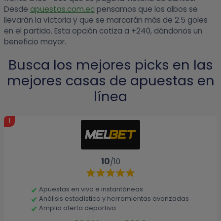
Desde
apuestas.com.ec
pensamos que los albos se
llevarán la victoria y que se marcarán más de 2.5 goles
en el partido. Esta opción cotiza a +240, dándonos un
beneficio mayor.
Busca los mejores picks en las
mejores casas de apuestas en
línea
1
10
/10
Apuestas en vivo e instantáneas
Análisis estadístico y herramientas avanzadas
Amplia oferta deportiva