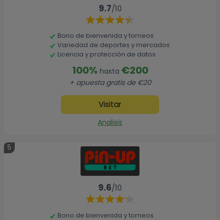
9.7
/10
Bono de bienvenida y torneos
Variedad de deportes y mercados
Licencia y protección de datos
100%
€200
hasta
+ apuesta gratis de €20
Visitar
Analisis
5
9.6
/10
Bono de bienvenida y torneos