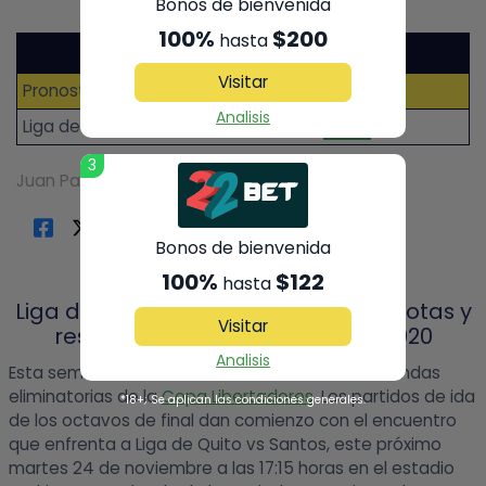
Bonos de bienvenida
100%
$200
hasta
Liga de Quito vs Santos
Visitar
Pronostico
Odd
Analisis
Liga de Quito
-125
3
Juan Partal
|
noviembre 22, 2020
Bonos de bienvenida
100%
$122
hasta
Liga de Quito vs Santos – Análisis, cuotas y
Visitar
resultados del partido – 24/11/2020
Analisis
Esta semana da comienzo en Sudamérica las rondas
eliminatorias de la
Copa Libertadores
. Los partidos de ida
*18+; Se aplican las condiciones generales.
de los octavos de final dan comienzo con el encuentro
que enfrenta a Liga de Quito vs Santos, este próximo
martes 24 de noviembre a las 17:15 horas en el estadio