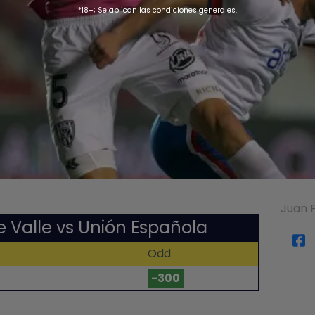
*18+; Se aplican las condiciones generales.
Juan 
 Valle vs Unión Española
Odd
-300