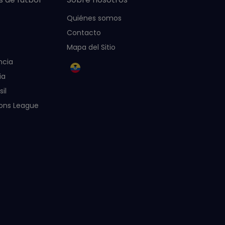
Quiénes somos
Contacto
Mapa del Sitio
ncia
ia
sil
ons League