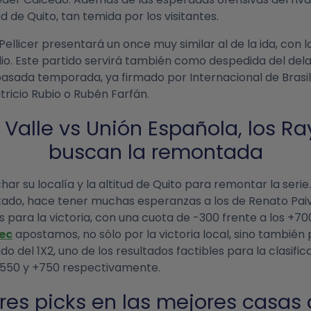
d de Quito, tan temida por los visitantes.
ellicer presentará un once muy similar al de la ida, con 
o. Este partido servirá también como despedida del dela
sada temporada, ya firmado por Internacional de Brasil. 
tricio Rubio o Rubén Farfán.
Valle vs Unión Española, los Ra
buscan la remontada
ar su localía y la altitud de Quito para remontar la serie
sultado, hace tener muchas esperanzas a los de Renato Pai
s para la victoria, con una cuota de -300 frente a los +70
ec
apostamos, no sólo por la victoria local, sino también po
o del 1X2, uno de los resultados factibles para la clasific
 +550 y +750 respectivamente.
res picks en las mejores casas