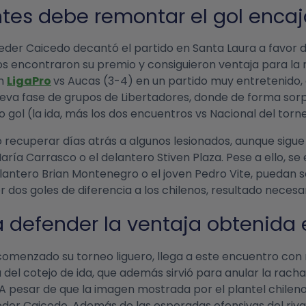
tes debe remontar el gol encaj
der Caicedo decantó el partido en Santa Laura a favor de 
os encontraron su premio y consiguieron ventaja para la 
en
LigaPro
vs Aucas (3-4) en un partido muy entretenido, 
ueva fase de grupos de Libertadores, donde de forma so
o gol (la ida, más los dos encuentros vs Nacional del tor
 recuperar días atrás a algunos lesionados, aunque sigue
aría Carrasco o el delantero Stiven Plaza. Pese a ello, se
delantero Brian Montenegro o el joven Pedro Vite, puedan s
 dos goles de diferencia a los chilenos, resultado neces
 a defender la ventaja obtenida
comenzado su torneo liguero, llega a este encuentro co
 del cotejo de ida, que además sirvió para anular la racha
 A pesar de que la imagen mostrada por el plantel chileno 
eder Caicedo. Además de las esperadas ofensivas del riva