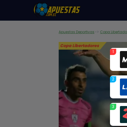
Apuestas Deportivas
Copa Libertado
Copa Libertadores
1
2
3