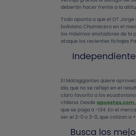
deberán hacer frente a la altitu
Todo apunta a que el DT Jorge P
boliviano Chumacero en el medi
los máximos anotadores de la pa
ataque los recientes fichajes Pa
Independiente 
El Matagigantes quiere aprovech
ida, que no se reflejó en el re
claro favorito a los ecuatoriano
chilena. Desde
apuestas.com.
que se paga a -134. En el mercad
ser el 2-0 o 3-0, que cotizan a
Busca los mejo