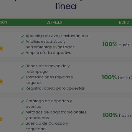
línea
CIÓN
DETALLES
BONO
Apuestas en vivo e instantáneas
Análisis estadístico y
100%
hasta
herramientas avanzadas
Amplia oferta deportiva
Bonos de bienvenida y
relámpago
100%
Transacciones rápidas y
hasta
seguras
Registro rápido para apuestas
Catálogo de deportes y
eventos
Métodos de pago tradicionales
100%
hasta
y modernos
Licencia de Curazao y
seguridad