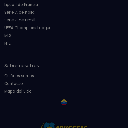
Ligue 1 de Francia
Serie A de Italia
Serie A de Brasil
UEFA Champions League
MLS
NFL
Sobre nosotros
Quiénes somos
Contacto
Mapa del Sitio