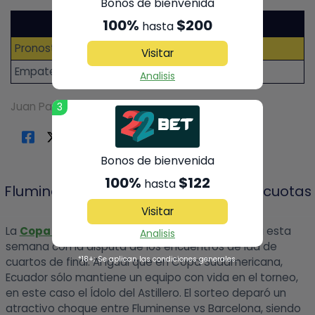
Bonos de bienvenida
Fluminense vs Barcelona
100%
$200
hasta
Pronostico
Odd
Visitar
Empate
+220
Analisis
Juan Partal
|
agosto 10, 2021
3
Bonos de bienvenida
100%
$122
hasta
Fluminense vs Barcelona – Análisis y cuotas
– 12/08/2021
Visitar
La
Copa Libertadores 2021
también se reanuda esta
Analisis
semana con la disputa de los encuentros de ida de
*18+; Se aplican las condiciones generales.
cuartos de final. Al igual que en Copa Sudamericana,
Ecuador sólo mantiene un equipo con vida en el torneo,
en este caso el Ídolo del Astillero. El sorteo deparó un
atractivo choque entre Fluminense vs Barcelona, siendo