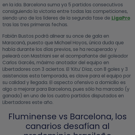
en la ida. Barcelona suma ya 5 partidos consecutivos
consiguiendo la victoria entre todas las competiciones,
siendo uno de los líderes de la segunda fase de
LigaPro
tras las tres primeras fechas.
Fabián Bustos podrá alinear su once de gala en
Maracaná, puesto que Michael Hoyos, única duda que
había durante los días previos, se ha recuperado y
peleará con Mastriani ser el acompañante del goleador
Carlos Garcés, máximo anotador del equipo en
Libertadores con 3 aciertos. El ‘Kitu’ Díaz, con 8 goles y 3
asistencias esta temporada, es clave para el equipo por
su calidad y llegada. El aspecto ofensivo a domicilio es
algo a mejorar para Barcelona, pues sólo ha marcado (y
ganado) en uno de los cuatro partidos disputados en
Libertadores este año.
Fluminense vs Barcelona, los
canarios desafían al