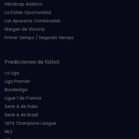
Hándicap Asiático
La Doble Oportunidad
Las Apuestas Combinadas
Margen de Victoria
Primer tiempo / Segundo tiempo
Predicciones de fútbol
La Liga
Liga Premier
Bundesliga
Ligue 1 de Francia
Serie A de Italia
Serie A de Brasil
UEFA Champions League
MLS