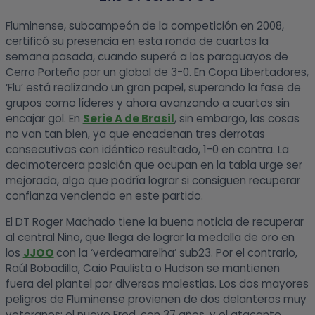
Fluminense, subcampeón de la competición en 2008,
certificó su presencia en esta ronda de cuartos la
semana pasada, cuando superó a los paraguayos de
Cerro Porteño por un global de 3-0. En Copa Libertadores,
‘Flu’ está realizando un gran papel, superando la fase de
grupos como líderes y ahora avanzando a cuartos sin
encajar gol. En
Serie A de Brasil
, sin embargo, las cosas
no van tan bien, ya que encadenan tres derrotas
consecutivas con idéntico resultado, 1-0 en contra. La
decimotercera posición que ocupan en la tabla urge ser
mejorada, algo que podría lograr si consiguen recuperar
confianza venciendo en este partido.
El DT Roger Machado tiene la buena noticia de recuperar
al central Nino, que llega de lograr la medalla de oro en
los
JJOO
con la ‘verdeamarelha’ sub23. Por el contrario,
Raúl Bobadilla, Caio Paulista o Hudson se mantienen
fuera del plantel por diversas molestias. Los dos mayores
peligros de Fluminense provienen de dos delanteros muy
veteranos: el nueve Fred, con 37 años, y el atacante