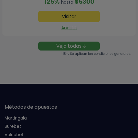
125%
$5300
hasta
Visitar
Analisis
Veja todas
*18+; Se aplican las condiciones generales.
Métodos de apuestas
Martingala
Surebet
Valuebet