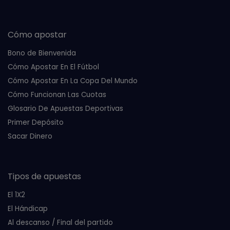
Cómo apostar
Bono de Bienvenida
Cómo Apostar En El Fútbol
Cómo Apostar En La Copa Del Mundo
Cómo Funcionan Las Cuotas
Glosario De Apuestas Deportivas
Primer Depósito
Sacar Dinero
Tipos de apuestas
El 1X2
El Hándicap
Al descanso / Final del partido