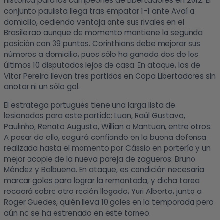
histórica para los campeones de Libertadores en 2012. El
conjunto paulista llega tras empatar 1-1 ante Avaí a
domicilio, cediendo ventaja ante sus rivales en el
Brasileirao aunque de momento mantiene la segunda
posición con 39 puntos. Corinthians debe mejorar sus
números a domicilio, pues sólo ha ganado dos de los
últimos 10 disputados lejos de casa. En ataque, los de
Vitor Pereira llevan tres partidos en Copa Libertadores sin
anotar ni un sólo gol.
El estratega portugués tiene una larga lista de
lesionados para este partido: Luan, Raúl Gustavo,
Paulinho, Renato Augusto, Willian o Mantuan, entre otros.
A pesar de ello, seguirá confiando en la buena defensa
realizada hasta el momento por Cássio en portería y un
mejor acople de la nueva pareja de zagueros: Bruno
Méndez y Balbuena. En ataque, es condición necesaria
marcar goles para lograr la remontada, y dicha tarea
recaerá sobre otro recién llegado, Yuri Alberto, junto a
Roger Guedes, quién lleva 10 goles en la temporada pero
aún no se ha estrenado en este torneo.