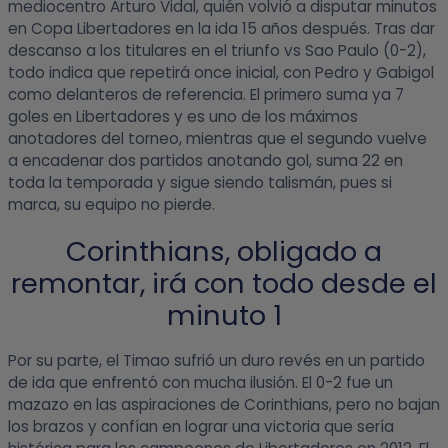
mediocentro Arturo Vidal, quién volvió a disputar minutos
en Copa Libertadores en la ida 15 años después. Tras dar
descanso a los titulares en el triunfo vs Sao Paulo (0-2),
todo indica que repetirá once inicial, con Pedro y Gabigol
como delanteros de referencia. El primero suma ya 7
goles en Libertadores y es uno de los máximos
anotadores del torneo, mientras que el segundo vuelve
a encadenar dos partidos anotando gol, suma 22 en
toda la temporada y sigue siendo talismán, pues si
marca, su equipo no pierde.
Corinthians, obligado a
remontar, irá con todo desde el
minuto 1
Por su parte, el Timao sufrió un duro revés en un partido
de ida que enfrentó con mucha ilusión. El 0-2 fue un
mazazo en las aspiraciones de Corinthians, pero no bajan
los brazos y confían en lograr una victoria que sería