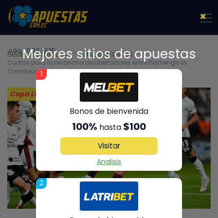
×
Mejores sitios de apuestas
Julio | 11.03.2025
Apuestas Deportivas
Copa Libertadores
Cuotas para la revancha de Libertadores entre Flamengo vs
Corinthians
1
Copa Libertadores
Bonos de bienvenida
100%
$100
hasta
Visitar
Analisis
2