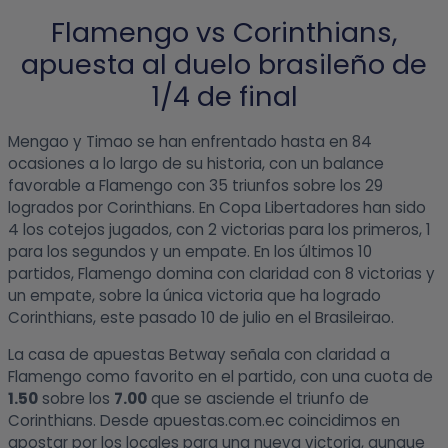
Flamengo vs Corinthians,
apuesta al duelo brasileño de
1/4 de final
Mengao y Timao se han enfrentado hasta en 84
ocasiones a lo largo de su historia, con un balance
favorable a Flamengo con 35 triunfos sobre los 29
logrados por Corinthians. En Copa Libertadores han sido
4 los cotejos jugados, con 2 victorias para los primeros, 1
para los segundos y un empate. En los últimos 10
partidos, Flamengo domina con claridad con 8 victorias y
un empate, sobre la única victoria que ha logrado
Corinthians, este pasado 10 de julio en el Brasileirao.
La casa de apuestas Betway señala con claridad a
Flamengo como favorito en el partido, con una cuota de
1.50
sobre los
7.00
que se asciende el triunfo de
Corinthians. Desde apuestas.com.ec coincidimos en
apostar por los locales para una nueva victoria, aunque