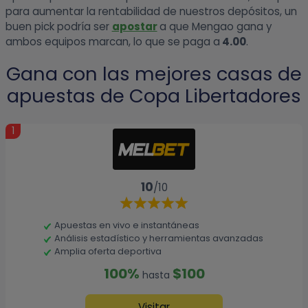
para aumentar la rentabilidad de nuestros depósitos, un
buen pick podría ser
apostar
a que Mengao gana y
ambos equipos marcan, lo que se paga a
4.00
.
Gana con las mejores casas de
apuestas de Copa Libertadores
1
10
/10
Apuestas en vivo e instantáneas
Análisis estadístico y herramientas avanzadas
Amplia oferta deportiva
100%
$100
hasta
Visitar