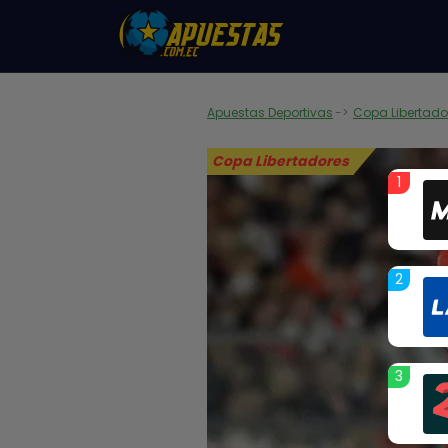
Apuestas Deportivas
Copa Libertado
Copa Libertadores
1
2
3