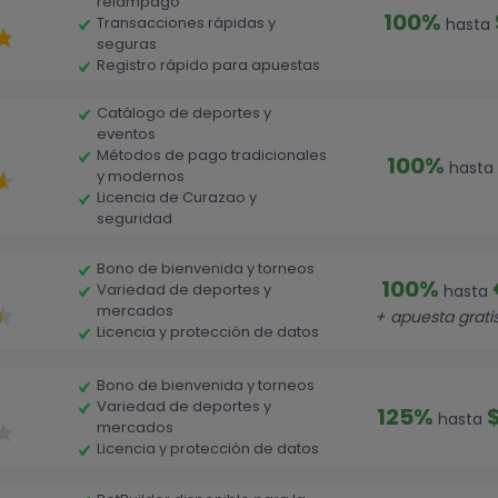
relámpago
100%
Transacciones rápidas y
hasta
seguras
Registro rápido para apuestas
Catálogo de deportes y
eventos
Métodos de pago tradicionales
100%
hasta
y modernos
Licencia de Curazao y
seguridad
Bono de bienvenida y torneos
100%
Variedad de deportes y
hasta
mercados
+ apuesta grati
Licencia y protección de datos
Bono de bienvenida y torneos
Variedad de deportes y
125%
hasta
mercados
Licencia y protección de datos