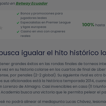
gosto en
Betway Ecuador
Bonos y promociones para
jugadores leales
Especialistas en Premier League
100%
hasta
y ligas europeas
Casino en vivo con crupieres
reales
usca igualar el hito histórico l
 tener grandes éxitos en las rondas finales de torneos in
vez en su historia colarse en los cuartos de final de Libe
e, por penales (2-2 global). Su siguiente rival es otro b
s sus aficionados está la histórica temporada 2014, cuand
n Lorenzo de Almagro. Casi invencibles en casa (11 triunf
 Academia busca una victoria que le permita pelear el pas
osé no podrá alinear al mediapunta Lucas Chávez, lesiona