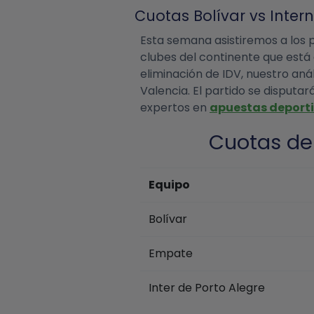
Cuotas Bolívar vs Inter
Esta semana asistiremos a los p
clubes del continente que está 
eliminación de IDV, nuestro anál
Valencia. El partido se disputa
expertos en
apuestas deport
Cuotas de 
Equipo
Bolívar
Empate
Inter de Porto Alegre