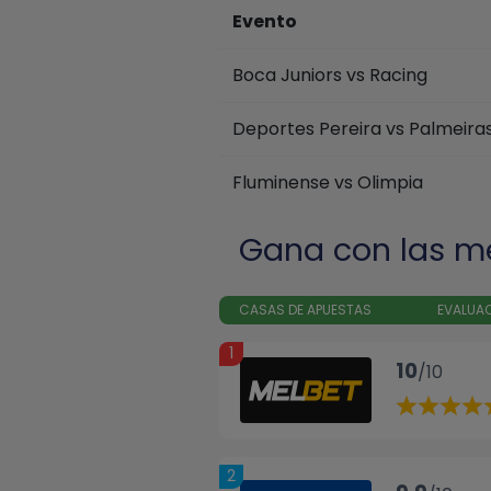
Evento
Boca Juniors vs Racing
Deportes Pereira vs Palmeira
Fluminense vs Olimpia
Gana con las m
CASAS DE APUESTAS
EVALUA
1
10
/10
2