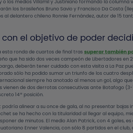
o los medios Villamil y Justiniano formando la columna ve
rtarán los brasileños Bruno Savio y Francisco Da Costa (
os al delantero chileno Ronnie Fernández, autor de 15 tan
r, con el objetivo de poder decid
a esta ronda de cuartos de final tras
superar también por
sileño que ha sido dos veces campeón de Libertadores en 20
embargo, deberán tener cuidado con esta visita a La Paz pu
orado sólo ha podido sumar un triunfo de los cuatro desp
Internacional siempre ha anotado al menos un gol, algo q
os vienen de dos derrotas consecutivas ante Botafogo (3-1
creto 14ª posición.
podría alinear a su once de gala, al no presentar bajas i
het se ha hecho con la titularidad al llegar al equipo, mi
isponer de minutos. El medio Alan Patrick, con 4 goles, e
uatoriano Enner Valencia, con sólo 8 partidos en el club, 