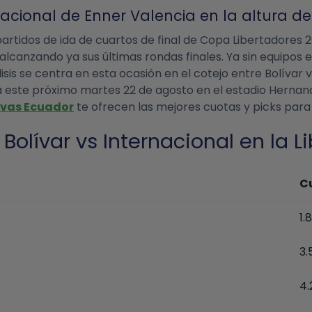
nacional de Enner Valencia en la altura de
artidos de ida de cuartos de final de Copa Libertadores 
alcanzando ya sus últimas rondas finales. Ya sin equipos e
isis se centra en esta ocasión en el cotejo entre Bolívar 
rá este próximo martes 22 de agosto en el estadio Hernand
ivas Ecuador
te ofrecen las mejores cuotas y picks para 
Bolívar vs Internacional en la L
C
1.
3.
4.