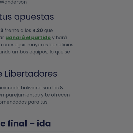
a Wanderson.
 tus apuestas
83
frente a los
4.20
que
var
ganará el partido
y hará
ara conseguir mayores beneficios
tando ambos equipos, lo que se
e Libertadores
cionado boliviano son los 8
 emparejamientos y te ofrecen
ecomendados para tus
 final – ida