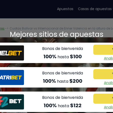
Apuestas
Casas de apuestas
res
Cuotas Bolívar vs Internacional de Enner Valencia en la altura de L
Mejores sitios de apuestas
Bonos de bienvenida
100%
$100
hasta
Anali
Bonos de bienvenida
100%
$200
hasta
Anali
Bonos de bienvenida
100%
$122
hasta
Anali