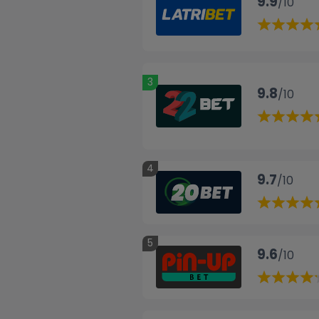
9.9
/10
3
9.8
/10
4
9.7
/10
5
9.6
/10