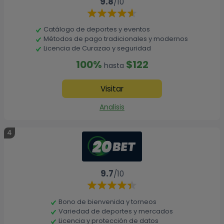
9.8
/10
Catálogo de deportes y eventos
Métodos de pago tradicionales y modernos
Licencia de Curazao y seguridad
100%
$122
hasta
Visitar
Analisis
4
9.7
/10
Bono de bienvenida y torneos
Variedad de deportes y mercados
Licencia y protección de datos