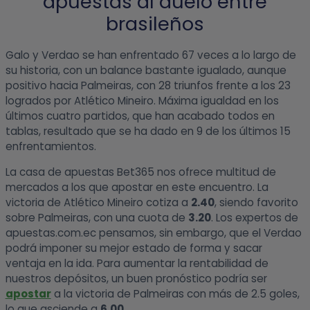
apuestas al duelo entre
brasileños
Galo y Verdao se han enfrentado 67 veces a lo largo de
su historia, con un balance bastante igualado, aunque
positivo hacia Palmeiras, con 28 triunfos frente a los 23
logrados por Atlético Mineiro. Máxima igualdad en los
últimos cuatro partidos, que han acabado todos en
tablas, resultado que se ha dado en 9 de los últimos 15
enfrentamientos.
La casa de apuestas Bet365 nos ofrece multitud de
mercados a los que apostar en este encuentro. La
victoria de Atlético Mineiro cotiza a
2.40
, siendo favorito
sobre Palmeiras, con una cuota de
3.20
. Los expertos de
apuestas.com.ec pensamos, sin embargo, que el Verdao
podrá imponer su mejor estado de forma y sacar
ventaja en la ida. Para aumentar la rentabilidad de
nuestros depósitos, un buen pronóstico podría ser
apostar
a la victoria de Palmeiras con más de 2.5 goles,
lo que asciende a
6.00
.