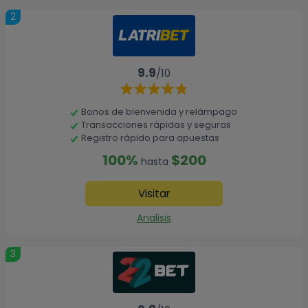
2
9.9
/10
Bonos de bienvenida y relámpago
Transacciones rápidas y seguras
Registro rápido para apuestas
100%
$200
hasta
Visitar
Analisis
3