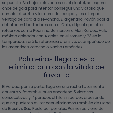
su puesto. Sin bajas relevantes en el plantel, se espera
once de gala para intentar conseguir una victoria que
cambie el rumbo y la moral del equipo y les otorgue
ventaja de cara a la revancha. El argentino Pavón podría
debutar en Libertadores con el Galo, al igual que otros
refuerzos como Pedrinho, Jemerson o Alan Kardec. Hulk,
máximo goleador con 4 goles en el torneo y 23 en la
temporada, será la referencia ofensiva, acompañado de
los argentinos Zaracho o Nacho Fernández.
Palmeiras llega a esta
eliminatoria con la vitola de
favorito
El Verdao, por su parte, llega en una racha totalmente
opuesta y favorable, pues encadena 5 victorias
consecutivas y 7 partidos al hilo sin perder, a pesar de
que no pudieron evitar caer eliminados también de Copa
de Brasil vs Sao Paulo por penales. Palmeiras viene de