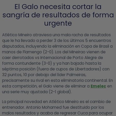
El Galo necesita cortar la
sangría de resultados de forma
urgente
Atlético Mineiro atraviesa una mala racha de resultados
que le ha llevado a perder 3 de los últimos 5 encuentros
disputados, incluyendo la eliminación en Copa de Brasil a
manos de Flamengo (2-0). Los del Mineirao vienen de
caer derrotados vs Internacional de Porto Alegre de
forma contundente (3-0) y ya han bajado hasta la
séptima posición (fuera de cupos de Libertadores) con
32 puntos, 10 por debajo del líder Palmeiras,
precisamente su rival en esta eliminatoria continental. En
esta competición, el Galo viene de eliminar a
Emelec
en
una serie muy ajustada (2-1 global).
La principal novedad en Atlético Mineiro es el cambio de
entrenador. Antonio Mohamed fue destituido por los
malos resultados y acaba de regresar Cuca para ocupar