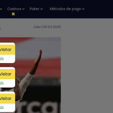
Casinos
Poker
Métodos de pago
×
Julio | 05.03.2025
s
Visitar
sis
Visitar
sis
Visitar
sis