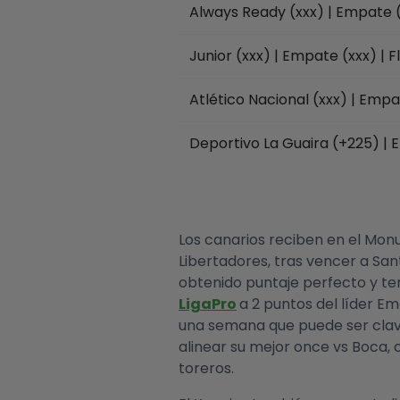
Always Ready (xxx) | Empate (
Junior (xxx) | Empate (xxx) | 
Atlético Nacional (xxx) | Empa
Deportivo La Guaira (+225) | 
Los canarios reciben en el Mon
Libertadores, tras vencer a San
obtenido puntaje perfecto y te
LigaPro
a 2 puntos del líder Em
una semana que puede ser clave
alinear su mejor once vs Boca
toreros.