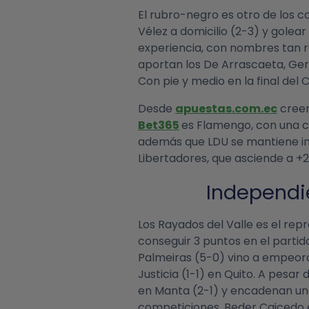
El rubro-negro es otro de los c
Vélez a domicilio (2-3) y golea
experiencia, con nombres tan rec
aportan los De Arrascaeta, Ger
Con pie y medio en la final del
Desde
apuestas.com.ec
creem
Bet365
es Flamengo, con una c
además que LDU se mantiene inv
Libertadores, que asciende a +2
Independie
Los Rayados del Valle es el re
conseguir 3 puntos en el partido
Palmeiras (5-0) vino a empeora
Justicia (1-1) en Quito. A pesar
en Manta (2-1) y encadenan una
competiciones. Beder Caicedo e