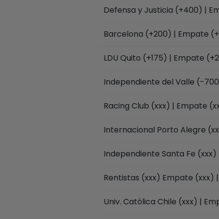
Defensa y Justicia (+400) | E
Barcelona (+200) | Empate (+2
LDU Quito (+175) | Empate (+
Independiente del Valle (-700
Racing Club (xxx) | Empate (xx
Internacional Porto Alegre (xx
Independiente Santa Fe (xxx) |
Rentistas (xxx) Empate (xxx) |
Univ. Católica Chile (xxx) | Em