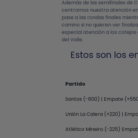
Además de las semifinales de 
centramos nuestra atención en 
pase a las rondas finales mient
camino si no quieren ver finali
especial atención a los cotejo
del Valle.
Estos son los 
Partido
Santos (-600) | Empate (+550
Unión La Calera (+220) | Empat
Atlético Mineiro (-225) Empat