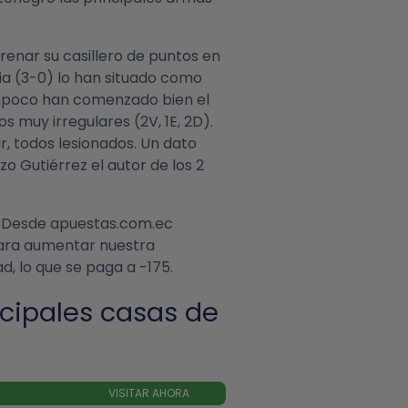
renar su casillero de puntos en
ia (3-0) lo han situado como
Tampoco han comenzado bien el
s muy irregulares (2V, 1E, 2D).
r, todos lesionados. Un dato
o Gutiérrez el autor de los 2
0. Desde apuestas.com.ec
Para aumentar nuestra
d, lo que se paga a -175.
ncipales casas de
VISITAR AHORA