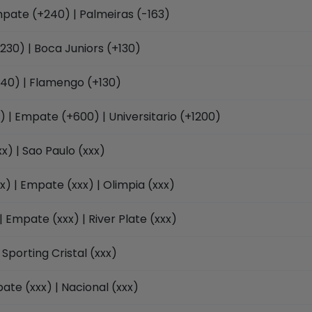
mpate (+240) | Palmeiras (-163)
30) | Boca Juniors (+130)
240) | Flamengo (+130)
) | Empate (+600) | Universitario (+1200)
x) | Sao Paulo (xxx)
x) | Empate (xxx) | Olimpia (xxx)
 Empate (xxx) | River Plate (xxx)
 Sporting Cristal (xxx)
pate (xxx) | Nacional (xxx)