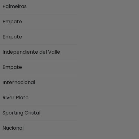
Palmeiras
Empate
Empate
Independiente del Valle
Empate
Internacional
River Plate
Sporting Cristal
Nacional