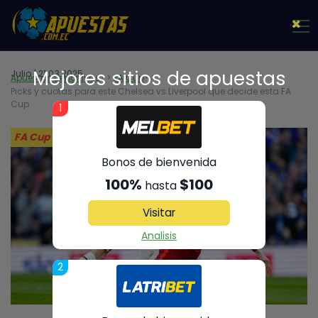
×
Mejores sitios de apuestas
Julio | 21.03.2025
Apuestas Deportivas
FA Cup
Picks y cuotas para este Chelsea vs Liverpool que decide esta FA
Cup
1
FA Cup
Bonos de bienvenida
100%
$100
hasta
Visitar
Analisis
2