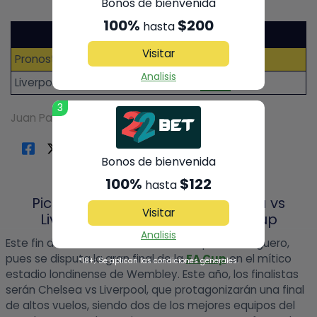
Bonos de bienvenida
100%
$200
hasta
Chelsea vs Liverpool
Visitar
Pronostico
Odd
Analisis
Liverpool
2.05
3
Juan Partal
|
mayo 12, 2022
Bonos de bienvenida
100%
$122
hasta
Picks y cuotas para este Chelsea vs
Visitar
Liverpool que decide esta FA Cup
Analisis
Este fin de semana no tenemos campeonato liguero,
pues se disputa la gran final de la
FA Cup
en el mítico
*18+; Se aplican las condiciones generales.
estadio londinense de Wembley. Este año, los finalistas
serán Chelsea vs Liverpool, que protagonizarán una final
de altos vuelos, siendo dos de los mejores equipos del