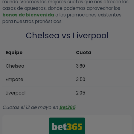
mundo. Veamos las mejores cuotas que nos ofrecen las
casas de apuestas, donde podemos aprovechar los
bonos de bienvenida
o las promociones existentes
para nuestros pronósticos.
Chelsea vs Liverpool
Equipo
Cuota
Chelsea
3.60
Empate
3.50
Liverpool
2.05
Cuotas el 12 de mayo en
Bet365