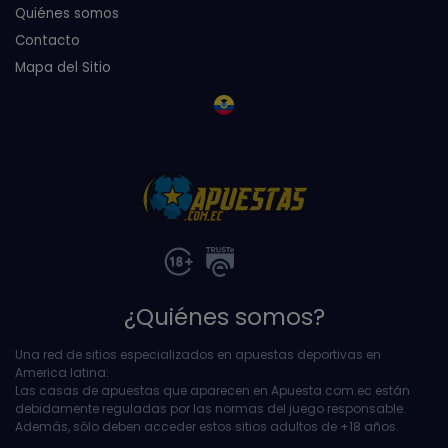
Quiénes somos
Contacto
Mapa del Sitio
¿Quiénes somos?
Una red de sitios especializados en apuestas deportivas en
America latina:
Las casas de apuestas que aparecen en Apuesta.com.ec están
debidamente reguladas por las normas del juego responsable.
Además, sólo deben acceder estos sitios adultos de +18 años.