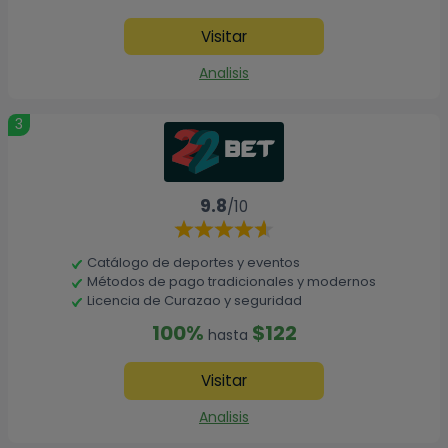
Visitar
Analisis
3
9.8
/10
Catálogo de deportes y eventos
Métodos de pago tradicionales y modernos
Licencia de Curazao y seguridad
100%
$122
hasta
Visitar
Analisis