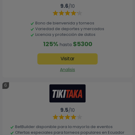
9.6
/10
Bono de bienvenida y torneos
Variedad de deportes y mercados
Licencia y protección de datos
125%
$5300
hasta
Visitar
Analisis
6
9.5
/10
BetBuilder disponible para la mayoría de eventos
Ofertas especiales para torneos populares en Ecuador