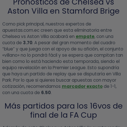
Pronósticos de Chelsea vs
Aston Villa en Stamford Brige
Como pick principal, nuestros expertos de
apuestas.com.ec creen que esta eliminatoria entre
Chelsea vs Aston Villa acabará en
empate
, con una
cuota de
3.70
. A pesar del gran momento del cuadro
“blue” y que juega con el apoyo de su afición, el conjunto
«villano» no lo pondrá fácil y se espera que compitan tan
bien como lo está haciendo esta temporada, siendo el
equipo revelación en la Premier League. Esto supondría
que haya un partido de replay que se disputaría en Villa
Park. Por lo que si quieres buscar apuestas con mayor
cotización, recomendamos
marcador exacto
de 1-1,
con una cuota de
6.50
.
Más partidos para los 16vos de
final de la FA Cup