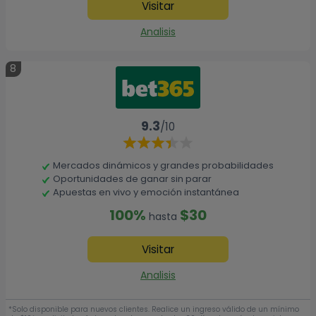
Visitar
Analisis
8
9.3
/10
Mercados dinámicos y grandes probabilidades
Oportunidades de ganar sin parar
Apuestas en vivo y emoción instantánea
100%
$30
hasta
Visitar
Analisis
*Solo disponible para nuevos clientes. Realice un ingreso válido de un mínimo