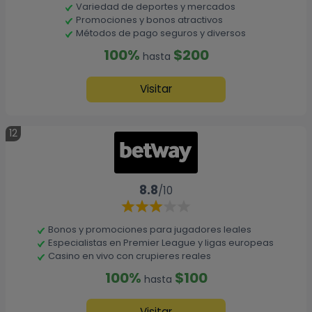
Variedad de deportes y mercados
Promociones y bonos atractivos
Métodos de pago seguros y diversos
100%
$200
hasta
Visitar
12
8.8
/10
Bonos y promociones para jugadores leales
Especialistas en Premier League y ligas europeas
Casino en vivo con crupieres reales
100%
$100
hasta
Visitar