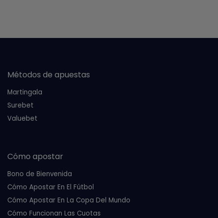
Métodos de apuestas
Martingala
Surebet
Valuebet
Cómo apostar
Bono de Bienvenida
Cómo Apostar En El Fútbol
Cómo Apostar En La Copa Del Mundo
Cómo Funcionan Las Cuotas