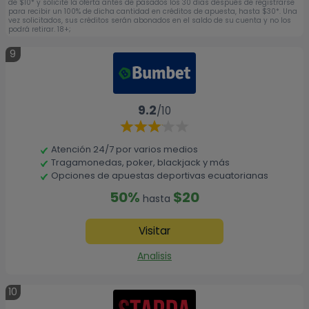
de $10* y solicite la oferta antes de pasados los 30 días después de registrarse
para recibir un 100% de dicha cantidad en créditos de apuesta, hasta $30*. Una
vez solicitados, sus créditos serán abonados en el saldo de su cuenta y no los
podrá retirar. 18+;
9
9.2
/10
Atención 24/7 por varios medios
Tragamonedas, poker, blackjack y más
Opciones de apuestas deportivas ecuatorianas
50%
$20
hasta
Visitar
Analisis
10