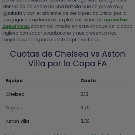
viernes 26 de enero de una batalla que se prevé muy
igualada y con el aliciente de ser a partido único, por lo
que jugar como local es un plus. Los sitios de
apuestas
deportivas
saben del interés en este choque de la copa
inglesa con sabor ecuatoriano y nos presentan las
mejores cuotas para nuestros pronósticos.
Cuotas de Chelsea vs Aston
Villa por la Copa FA
Equipo
Cuota
Chelsea
2.10
Empate
3.70
Aston Villa
3.30