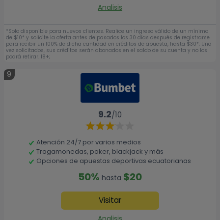
Analisis
*Solo disponible para nuevos clientes. Realice un ingreso válido de un mínimo
de $10* y solicite la oferta antes de pasados los 30 días después de registrarse
para recibir un 100% de dicha cantidad en créditos de apuesta, hasta $30*. Una
vez solicitados, sus créditos serán abonados en el saldo de su cuenta y no los
podrá retirar. 18+;
9
9.2
/10
Atención 24/7 por varios medios
Tragamonedas, poker, blackjack y más
Opciones de apuestas deportivas ecuatorianas
50%
$20
hasta
Visitar
Analisis