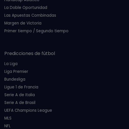
La Doble Oportunidad
Las Apuestas Combinadas
Margen de Victoria
Primer tiempo / Segundo tiempo
Predicciones de fútbol
La Liga
Liga Premier
Bundesliga
Ligue 1 de Francia
Serie A de Italia
Serie A de Brasil
UEFA Champions League
MLS
NFL