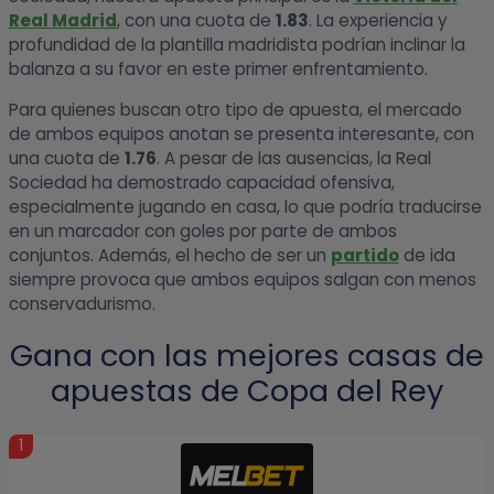
Real Madrid
, con una cuota de
1.83
. La experiencia y
profundidad de la plantilla madridista podrían inclinar la
balanza a su favor en este primer enfrentamiento.
Para quienes buscan otro tipo de apuesta, el mercado
de ambos equipos anotan se presenta interesante, con
una cuota de
1.76
. A pesar de las ausencias, la Real
Sociedad ha demostrado capacidad ofensiva,
especialmente jugando en casa, lo que podría traducirse
en un marcador con goles por parte de ambos
conjuntos. Además, el hecho de ser un
partido
de ida
siempre provoca que ambos equipos salgan con menos
conservadurismo.
Gana con las mejores casas de
apuestas de Copa del Rey
1