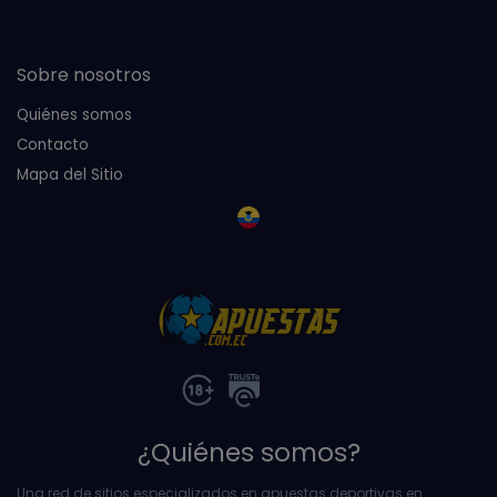
Sobre nosotros
Quiénes somos
Contacto
Mapa del Sitio
¿Quiénes somos?
Una red de sitios especializados en apuestas deportivas en