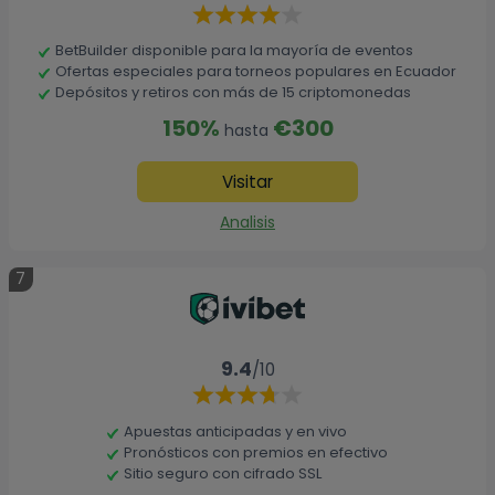
BetBuilder disponible para la mayoría de eventos
Ofertas especiales para torneos populares en Ecuador
Depósitos y retiros con más de 15 criptomonedas
150%
€300
hasta
Visitar
Analisis
7
9.4
/10
Apuestas anticipadas y en vivo
Pronósticos con premios en efectivo
Sitio seguro con cifrado SSL