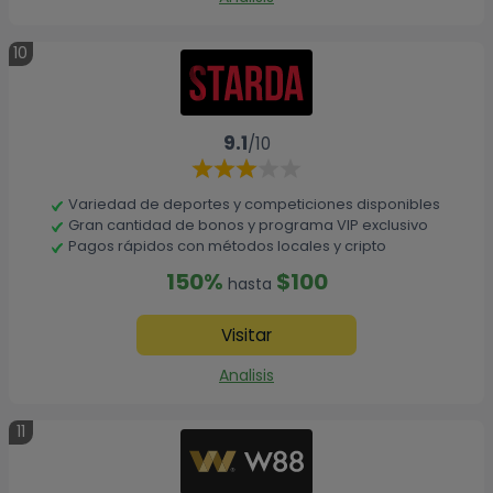
10
9.1
/10
Variedad de deportes y competiciones disponibles
Gran cantidad de bonos y programa VIP exclusivo
Pagos rápidos con métodos locales y cripto
150%
$100
hasta
Visitar
Analisis
11