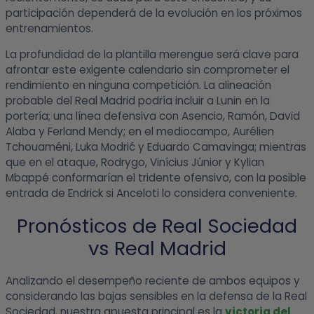
participación dependerá de la evolución en los próximos
entrenamientos.
La profundidad de la plantilla merengue será clave para
afrontar este exigente calendario sin comprometer el
rendimiento en ninguna competición. La alineación
probable del Real Madrid podría incluir a Lunin en la
portería; una línea defensiva con Asencio, Ramón, David
Alaba y Ferland Mendy; en el mediocampo, Aurélien
Tchouaméni, Luka Modrić y Eduardo Camavinga; mientras
que en el ataque, Rodrygo, Vinícius Júnior y Kylian
Mbappé conformarían el tridente ofensivo, con la posible
entrada de Endrick si Anceloti lo considera conveniente.
Pronósticos de Real Sociedad
vs Real Madrid
Analizando el desempeño reciente de ambos equipos y
considerando las bajas sensibles en la defensa de la Real
Sociedad, nuestra apuesta principal es la
victoria del