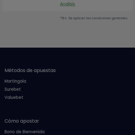
Analisis
*18+; Se aplican las condiciones generales.
Métodos de apuestas
Martingala
Surebet
Valuebet
Cómo apostar
Bono de Bienvenida