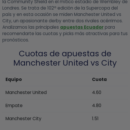
la Community Shield en el mítico estadio de Wembley de
Londres. Se trata de 102ª edición de la Supercopa del
país y en esta ocasión se miden Manchester United vs
City, un apasionante derby entre dos rivales acérrimos.
Analizamos las principales
apuestas Ecuador
para
recomendarte las cuotas y picks más atractivas para tus
pronósticos.
Cuotas de apuestas de
Manchester United vs City
Equipo
Cuota
Manchester United
4.60
Empate
4.80
Manchester City
1.51