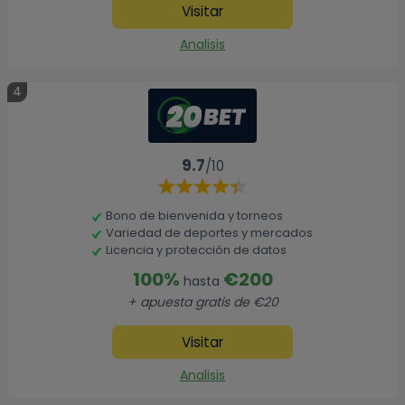
Visitar
Analisis
4
9.7
/10
Bono de bienvenida y torneos
Variedad de deportes y mercados
Licencia y protección de datos
100%
€200
hasta
+ apuesta gratis de €20
Visitar
Analisis