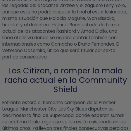
las llegadas del atacante Zirkzee y el zaguero Leny Yoro,
aunque este no podrá disputar la final al estar lesionado,
misma situación que Malacia, Maguire, Wan Bissaka,
Lindelof y el delantero Hojlund. Buen estado de forma
actual de los atacantes Rashford y Amad Diallo, una
línea ofensiva donde se espera contar también con
internacionales como Garnacho o Bruno Fernandes. El
veterano Casemiro, único que será titular por sexto
partido consecutivo.
Los Citizen, a romper la mala
racha actual en la Community
Shield
Enfrente estará el flamante campeón de la Premier
League: Manchester City. Los Sky Blues disputan su
decimosexta final de Supercopa, donde esperan sumar
su séptimo título, algo que se les está resistiendo en los
últimos años. Ya llevan tres finales consecutivas perdidas