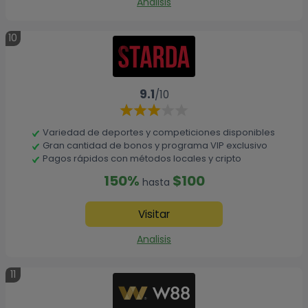
Analisis
10
9.1
/10
Variedad de deportes y competiciones disponibles
Gran cantidad de bonos y programa VIP exclusivo
Pagos rápidos con métodos locales y cripto
150%
$100
hasta
Visitar
Analisis
11