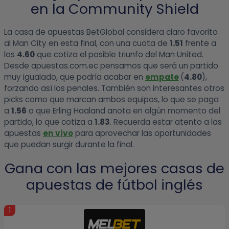
en la Community Shield
La casa de apuestas BetGlobal considera claro favorito
al Man City en esta final, con una cuota de
1.51
frente a
los
4.60
que cotiza el posible triunfo del Man United.
Desde apuestas.com.ec pensamos que será un partido
muy igualado, que podría acabar en
empate
(
4.80
),
forzando así los penales. También son interesantes otros
picks como que marcan ambos equipos, lo que se paga
a
1.56
o que Erling Haaland anota en algún momento del
partido, lo que cotiza a
1.83
. Recuerda estar atento a las
apuestas
en vivo
para aprovechar las oportunidades
que puedan surgir durante la final.
Gana con las mejores casas de
apuestas de fútbol inglés
1