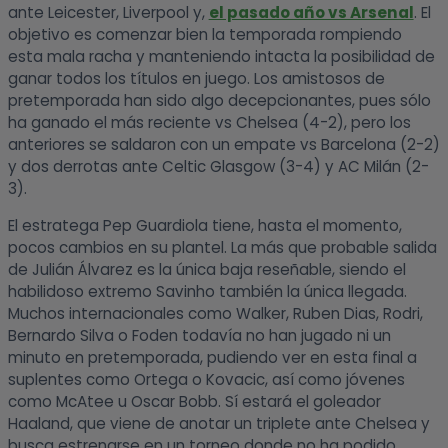
ante Leicester, Liverpool y,
el pasado año vs Arsenal
. El
objetivo es comenzar bien la temporada rompiendo
esta mala racha y manteniendo intacta la posibilidad de
ganar todos los títulos en juego. Los amistosos de
pretemporada han sido algo decepcionantes, pues sólo
ha ganado el más reciente vs Chelsea (4-2), pero los
anteriores se saldaron con un empate vs Barcelona (2-2)
y dos derrotas ante Celtic Glasgow (3-4) y AC Milán (2-
3).
El estratega Pep Guardiola tiene, hasta el momento,
pocos cambios en su plantel. La más que probable salida
de Julián Álvarez es la única baja reseñable, siendo el
habilidoso extremo Savinho también la única llegada.
Muchos internacionales como Walker, Ruben Dias, Rodri,
Bernardo Silva o Foden todavía no han jugado ni un
minuto en pretemporada, pudiendo ver en esta final a
suplentes como Ortega o Kovacic, así como jóvenes
como McAtee u Oscar Bobb. Sí estará el goleador
Haaland, que viene de anotar un triplete ante Chelsea y
busca estrenarse en un torneo donde no ha podido