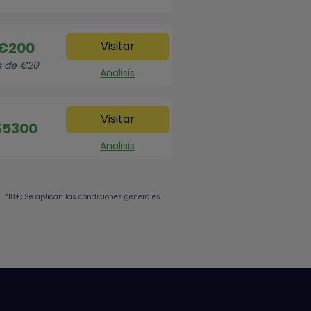
€200
Visitar
s de €20
Analisis
Visitar
$5300
Analisis
*18+; Se aplican las condiciones generales.