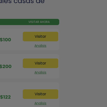
ales casas de
VISITAR AHORA
Visitar
$100
Analisis
Visitar
$200
Analisis
Visitar
$122
Analisis