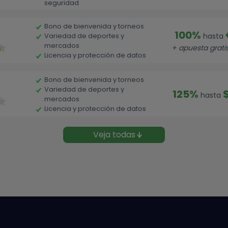
seguridad
Bono de bienvenida y torneos
100%
Variedad de deportes y
hasta
mercados
+ apuesta grati
Licencia y protección de datos
Bono de bienvenida y torneos
Variedad de deportes y
125%
hasta
mercados
Licencia y protección de datos
Veja todas