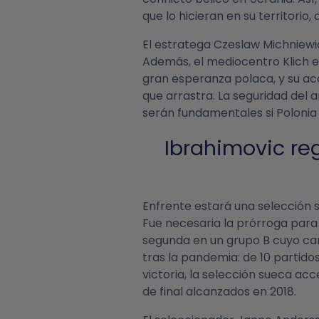
que lo hicieran en su territori
El estratega Czeslaw Michniewic
Además, el mediocentro Klich es
gran esperanza polaca, y su ac
que arrastra. La seguridad del 
serán fundamentales si Polonia 
Ibrahimovic re
Enfrente estará una selección s
Fue necesaria la prórroga para 
segunda en un grupo B cuyo camp
tras la pandemia: de 10 partid
victoria, la selección sueca ac
de final alcanzados en 2018.