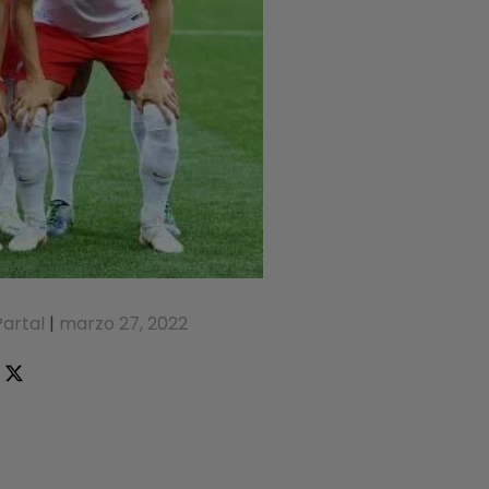
Partal
|
marzo 27, 2022