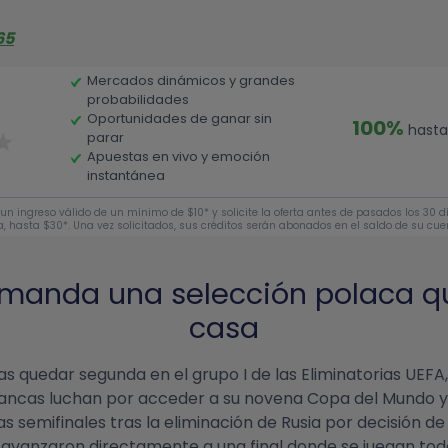
65
Mercados dinámicos y grandes
probabilidades
Oportunidades de ganar sin
100%
hasta
parar
Apuestas en vivo y emoción
instantánea
 un ingreso válido de un mínimo de $10* y solicite la oferta antes de pasados los 30 d
 hasta $30*. Una vez solicitados, sus créditos serán abonados en el saldo de su cuent
anda una selección polaca qu
casa
s quedar segunda en el grupo I de las Eliminatorias UEFA, 
 Blancas luchan por acceder a su novena Copa del Mundo 
s semifinales tras la eliminación de Rusia por decisión d
í, avanzaron directamente a una final donde se juegan tod