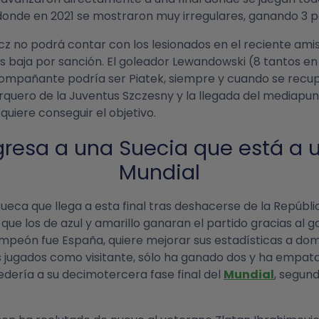
o, donde en 2021 se mostraron muy irregulares, ganando 3 p
z no podrá contar con los lesionados en el reciente amis
 baja por sanción. El goleador Lewandowski (8 tantos en 
ompañante podría ser Piatek, siempre y cuando se recupe
arquero de la Juventus Szczesny y la llegada del mediapun
quiere conseguir el objetivo.
gresa a una Suecia que está a u
Mundial
ueca que llega a esta final tras deshacerse de la Repúbli
que los de azul y amarillo ganaran el partido gracias al g
eón fue España, quiere mejorar sus estadísticas a domici
os jugados como visitante, sólo ha ganado dos y ha empata
cedería a su decimotercera fase final del
Mundial
, segun