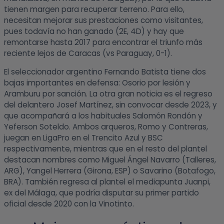
tienen margen para recuperar terreno. Para ello,
necesitan mejorar sus prestaciones como visitantes,
pues todavía no han ganado (2E, 4D) y hay que
remontarse hasta 2017 para encontrar el triunfo más
reciente lejos de Caracas (vs Paraguay, 0-1).
El seleccionador argentino Fernando Batista tiene dos
bajas importantes en defensa: Osorio por lesión y
Aramburu por sanción. La otra gran noticia es el regreso
del delantero Josef Martínez, sin convocar desde 2023, y
que acompañará a los habituales Salomón Rondón y
Yeferson Soteldo. Ambos arqueros, Romo y Contreras,
juegan en LigaPro en el Trencito Azul y BSC
respectivamente, mientras que en el resto del plantel
destacan nombres como Miguel Ángel Navarro (Talleres,
ARG), Yangel Herrera (Girona, ESP) o Savarino (Botafogo,
BRA). También regresa al plantel el mediapunta Juanpi,
ex del Málaga, que podría disputar su primer partido
oficial desde 2020 con la Vinotinto.