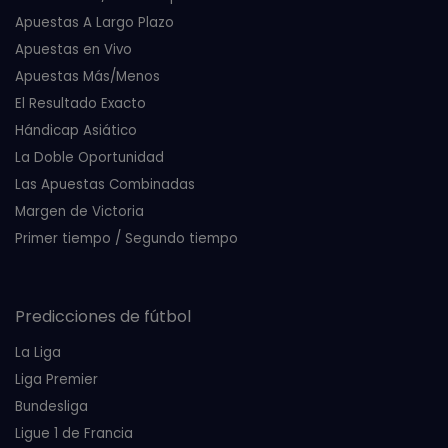
Apuestas A Largo Plazo
Apuestas en Vivo
Apuestas Más/Menos
El Resultado Exacto
Hándicap Asiático
La Doble Oportunidad
Las Apuestas Combinadas
Margen de Victoria
Primer tiempo / Segundo tiempo
Predicciones de fútbol
La Liga
Liga Premier
Bundesliga
Ligue 1 de Francia