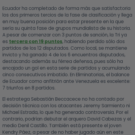
Ecuador ha completado de forma más que satisfactoria
los dos primeros tercios de la fase de clasificación y llega
en muy buena posición para estar presente en la que
sería su quinta fase de grupos mundialista de su historia.
A pesar de comenzar con 3 puntos de sanción, la Tri ya
es
tercera con 19 puntos
, habiendo perdido sólo dos
partidos de los 12 disputados. Como local, se mantiene
invicto y ha ganado 4 de los 6 encuentros disputados,
destacando además su férrea defensa, pues sólo ha
encajado un gol en esta serie de partidos y acumulando
cinco consecutivos imbatido. En Eliminatorias, el balance
de Ecuador como anfitrión ante Venezuela es excelente:
7 triunfos en 8 partidos.
El estratega Sebastián Beccacece no ha contado por
decisión técnica con los atacantes Jeremy Sarmiento ni
Michael Estrada, lo que ha generado controversia. Por el
contrario, podrían debutar el arquero David Cabezas y el
medio Denil Castillo. También está presente el joven
Kendry Páez, a pesar de no haber jugado aún en este