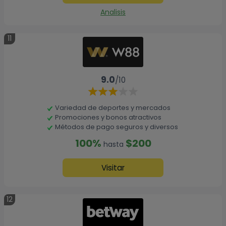
Analisis
11
9.0
/10
Variedad de deportes y mercados
Promociones y bonos atractivos
Métodos de pago seguros y diversos
100%
$200
hasta
Visitar
12