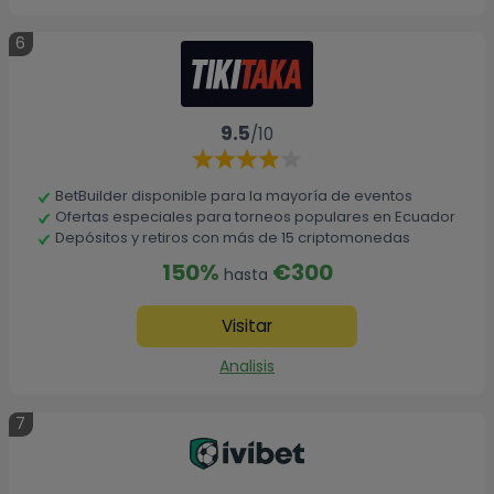
6
9.5
/10
BetBuilder disponible para la mayoría de eventos
Ofertas especiales para torneos populares en Ecuador
Depósitos y retiros con más de 15 criptomonedas
150%
€300
hasta
Visitar
Analisis
7