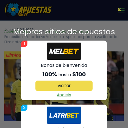
×
Mejores sitios de apuestas
Julio | 19.03.2025
Apuestas Deportivas
Eliminatorias Conmebol
Pronósticos Ecuador vs Venezuela: Apuestas para la vuelta de las
Eliminatorias
1
Eliminatorias Conmebol
Bonos de bienvenida
100%
$100
hasta
Visitar
Analisis
2