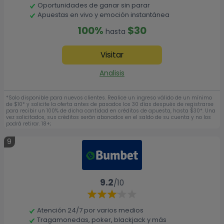
Oportunidades de ganar sin parar
Apuestas en vivo y emoción instantánea
100%
$30
hasta
Visitar
Analisis
*Solo disponible para nuevos clientes. Realice un ingreso válido de un mínimo
de $10* y solicite la oferta antes de pasados los 30 días después de registrarse
para recibir un 100% de dicha cantidad en créditos de apuesta, hasta $30*. Una
vez solicitados, sus créditos serán abonados en el saldo de su cuenta y no los
podrá retirar. 18+;
9
9.2
/10
Atención 24/7 por varios medios
Tragamonedas, poker, blackjack y más