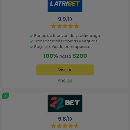
9.9
/10
Bonos de bienvenida y relámpago
Transacciones rápidas y seguras
Registro rápido para apuestas
100%
$200
hasta
Visitar
Analisis
3
9.8
/10