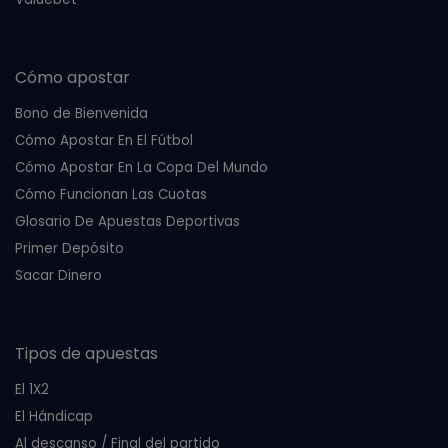
Cómo apostar
Bono de Bienvenida
Cómo Apostar En El Fútbol
Cómo Apostar En La Copa Del Mundo
Cómo Funcionan Las Cuotas
Glosario De Apuestas Deportivas
Primer Depósito
Sacar Dinero
Tipos de apuestas
El 1X2
El Hándicap
Al descanso / Final del partido