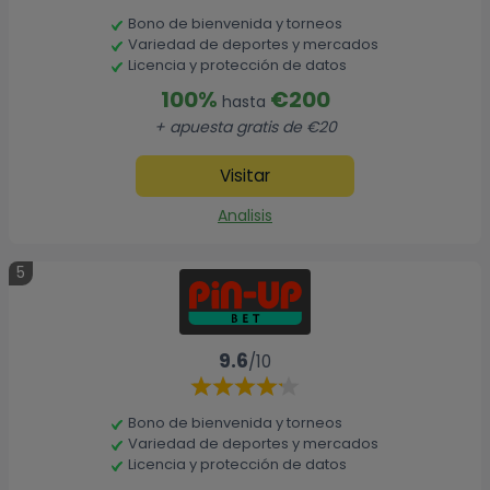
Bono de bienvenida y torneos
Variedad de deportes y mercados
Licencia y protección de datos
100%
€200
hasta
+ apuesta gratis de €20
Visitar
Analisis
5
9.6
/10
Bono de bienvenida y torneos
Variedad de deportes y mercados
Licencia y protección de datos