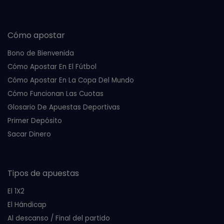
Cómo apostar
Bono de Bienvenida
Cómo Apostar En El Fútbol
Cómo Apostar En La Copa Del Mundo
Cómo Funcionan Las Cuotas
Glosario De Apuestas Deportivas
Primer Depósito
Sacar Dinero
Tipos de apuestas
El 1X2
El Hándicap
Al descanso / Final del partido