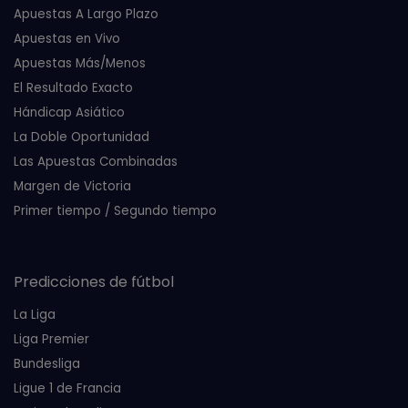
Apuestas A Largo Plazo
Apuestas en Vivo
Apuestas Más/Menos
El Resultado Exacto
Hándicap Asiático
La Doble Oportunidad
Las Apuestas Combinadas
Margen de Victoria
Primer tiempo / Segundo tiempo
Predicciones de fútbol
La Liga
Liga Premier
Bundesliga
Ligue 1 de Francia