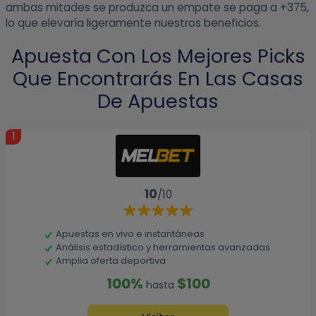
ambas mitades se produzca un empate se paga a +375,
lo que elevaría ligeramente nuestros beneficios.
Apuesta Con Los Mejores Picks
Que Encontrarás En Las Casas
De Apuestas
1
10
/10
Apuestas en vivo e instantáneas
Análisis estadístico y herramientas avanzadas
Amplia oferta deportiva
100%
$100
hasta