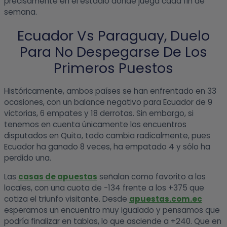
precisamente en el estadio donde juega cada fin de
semana.
Ecuador Vs Paraguay, Duelo
Para No Despegarse De Los
Primeros Puestos
Históricamente, ambos países se han enfrentado en 33
ocasiones, con un balance negativo para Ecuador de 9
victorias, 6 empates y 18 derrotas. Sin embargo, si
tenemos en cuenta únicamente los encuentros
disputados en Quito, todo cambia radicalmente, pues
Ecuador ha ganado 8 veces, ha empatado 4 y sólo ha
perdido una.
Las
casas de apuestas
señalan como favorito a los
locales, con una cuota de -134 frente a los +375 que
cotiza el triunfo visitante. Desde
apuestas.com.ec
esperamos un encuentro muy igualado y pensamos que
podría finalizar en tablas, lo que asciende a +240. Que en