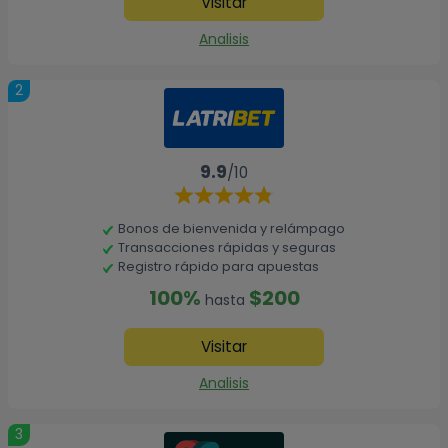
Visitar
Analisis
2
9.9
/10
Bonos de bienvenida y relámpago
Transacciones rápidas y seguras
Registro rápido para apuestas
100%
$200
hasta
Visitar
Analisis
3