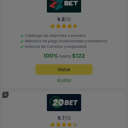
9.8
/10
Catálogo de deportes y eventos
Métodos de pago tradicionales y modernos
Licencia de Curazao y seguridad
100%
$122
hasta
Visitar
Analisis
4
9.7
/10