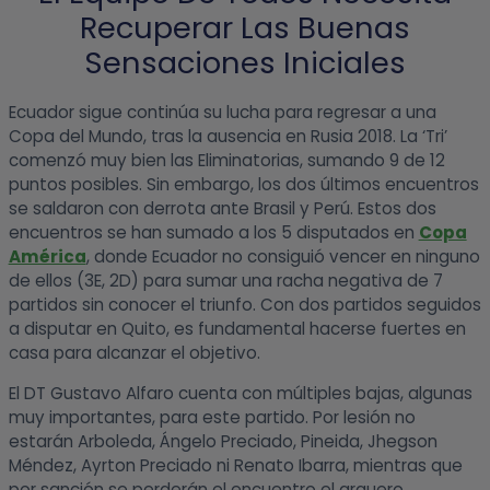
Recuperar Las Buenas
Sensaciones Iniciales
Ecuador sigue continúa su lucha para regresar a una
Copa del Mundo, tras la ausencia en Rusia 2018. La ‘Tri’
comenzó muy bien las Eliminatorias, sumando 9 de 12
puntos posibles. Sin embargo, los dos últimos encuentros
se saldaron con derrota ante Brasil y Perú. Estos dos
encuentros se han sumado a los 5 disputados en
Copa
América
, donde Ecuador no consiguió vencer en ninguno
de ellos (3E, 2D) para sumar una racha negativa de 7
partidos sin conocer el triunfo. Con dos partidos seguidos
a disputar en Quito, es fundamental hacerse fuertes en
casa para alcanzar el objetivo.
El DT Gustavo Alfaro cuenta con múltiples bajas, algunas
muy importantes, para este partido. Por lesión no
estarán Arboleda, Ángelo Preciado, Pineida, Jhegson
Méndez, Ayrton Preciado ni Renato Ibarra, mientras que
por sanción se perderán el encuentro el arquero