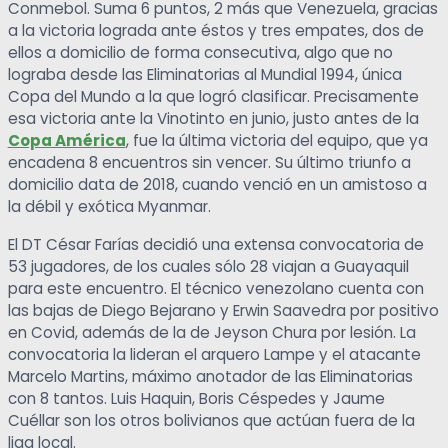
Conmebol. Suma 6 puntos, 2 más que Venezuela, gracias
a la victoria lograda ante éstos y tres empates, dos de
ellos a domicilio de forma consecutiva, algo que no
lograba desde las Eliminatorias al Mundial 1994, única
Copa del Mundo a la que logró clasificar. Precisamente
esa victoria ante la Vinotinto en junio, justo antes de la
Copa América
, fue la última victoria del equipo, que ya
encadena 8 encuentros sin vencer. Su último triunfo a
domicilio data de 2018, cuando venció en un amistoso a
la débil y exótica Myanmar.
El DT César Farías decidió una extensa convocatoria de
53 jugadores, de los cuales sólo 28 viajan a Guayaquil
para este encuentro. El técnico venezolano cuenta con
las bajas de Diego Bejarano y Erwin Saavedra por positivo
en Covid, además de la de Jeyson Chura por lesión. La
convocatoria la lideran el arquero Lampe y el atacante
Marcelo Martins, máximo anotador de las Eliminatorias
con 8 tantos. Luis Haquin, Boris Céspedes y Jaume
Cuéllar son los otros bolivianos que actúan fuera de la
liga local.