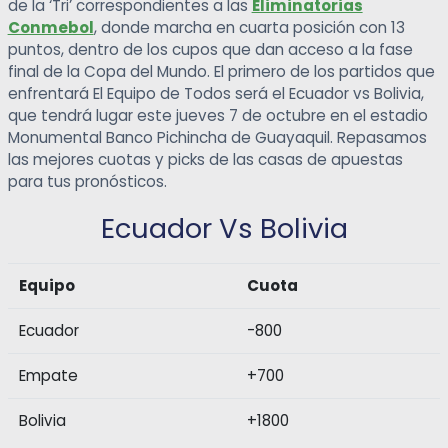
de la ‘Tri’ correspondientes a las
Eliminatorias
Conmebol
, donde marcha en cuarta posición con 13
puntos, dentro de los cupos que dan acceso a la fase
final de la Copa del Mundo. El primero de los partidos que
enfrentará El Equipo de Todos será el Ecuador vs Bolivia,
que tendrá lugar este jueves 7 de octubre en el estadio
Monumental Banco Pichincha de Guayaquil. Repasamos
las mejores cuotas y picks de las casas de apuestas
para tus pronósticos.
Ecuador Vs Bolivia
Equipo
Cuota
Ecuador
-800
Empate
+700
Bolivia
+1800