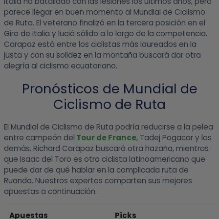
Italia ha batallado con las lesiones los últimos años, pero
parece llegar en buen momento al Mundial de Ciclismo
de Ruta. El veterano finalizó en la tercera posición en el
Giro de Italia y lució sólido a lo largo de la competencia.
Carapaz está entre los ciclistas más laureados en la
justa y con su solidez en la montaña buscará dar otra
alegría al ciclismo ecuatoriano.
Pronósticos de Mundial de
Ciclismo de Ruta
El Mundial de Ciclismo de Ruta podría reducirse a la pelea
entre campeón del
Tour de France
, Tadej Pogacar y los
demás. Richard Carapaz buscará otra hazaña, mientras
que Isaac del Toro es otro ciclista latinoamericano que
puede dar de qué hablar en la complicada ruta de
Ruanda. Nuestros expertos comparten sus mejores
apuestas a continuación.
Apuestas
Picks