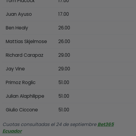
Tom Pidcock
17.00
Juan Ayuso
17.00
Ben Healy
26.00
Mattias Skjelmose
26.00
Richard Carapaz
29.00
Jay Vine
29.00
Primoz Roglic
51.00
Julian Alaphilippe
51.00
Giulio Ciccone
51.00
Cuotas consultadas el 24 de septiembre
Bet365
Ecuador