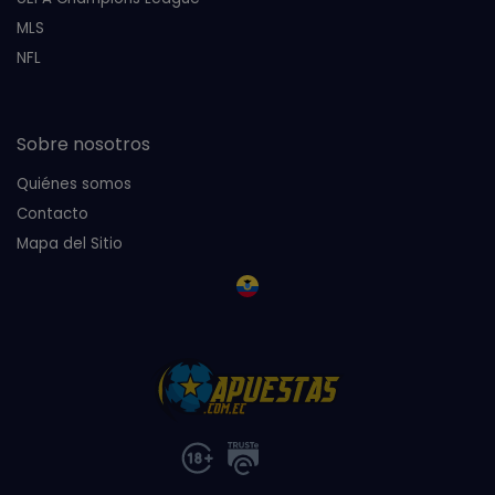
MLS
NFL
Sobre nosotros
Quiénes somos
Contacto
Mapa del Sitio