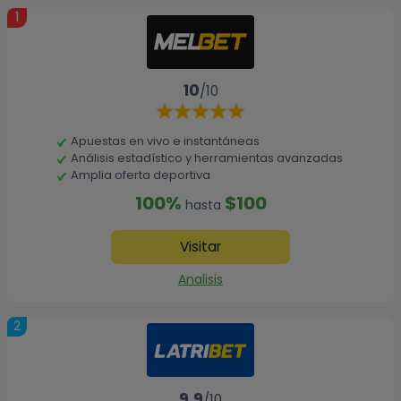
1
10
/10
Apuestas en vivo e instantáneas
Análisis estadístico y herramientas avanzadas
Amplia oferta deportiva
100%
$100
hasta
Visitar
Analisis
2
9.9
/10