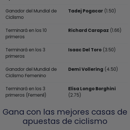
Ganador del Mundial de
Tadej Pogacar
(1.50)
Ciclismo
Terminará en los 10
Richard Carapaz
(1.66)
primeros
Terminará en los 3
Isaac Del Toro
(3.50)
primeros
Ganador del Mundial de
Demi Vollering
(4.50)
Ciclismo Femenino
Terminará en los 3
Elisa Longo Borghini
primeros (Femenil)
(2.75)
Gana con las mejores casas de
apuestas de ciclismo