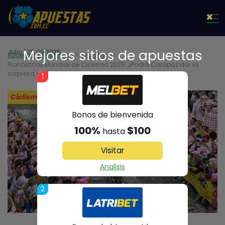
×
Mejores sitios de apuestas
Julio | 25.09.2025
Apuestas Deportivas
Ciclismo
Pronósticos Mundial de Ciclismo 2025: ¿Podrá Carapaz dar la
sorpresa ante Pogacar?
1
Ciclismo
Bonos de bienvenida
100%
$100
hasta
Visitar
Analisis
2