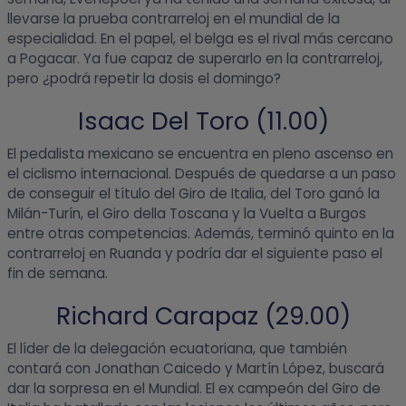
llevarse la prueba contrarreloj en el mundial de la
especialidad. En el papel, el belga es el rival más cercano
a Pogacar. Ya fue capaz de superarlo en la contrarreloj,
pero ¿podrá repetir la dosis el domingo?
Isaac Del Toro (11.00)
El pedalista mexicano se encuentra en pleno ascenso en
el ciclismo internacional. Después de quedarse a un paso
de conseguir el título del Giro de Italia, del Toro ganó la
Milán-Turín, el Giro della Toscana y la Vuelta a Burgos
entre otras competencias. Además, terminó quinto en la
contrarreloj en Ruanda y podría dar el siguiente paso el
fin de semana.
Richard Carapaz (29.00)
El líder de la delegación ecuatoriana, que también
contará con Jonathan Caicedo y Martín López, buscará
dar la sorpresa en el Mundial. El ex campeón del Giro de