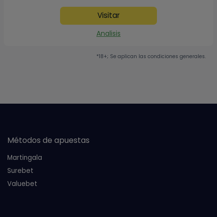
Visitar
Analisis
*18+; Se aplican las condiciones generales.
Métodos de apuestas
Martingala
Surebet
Valuebet