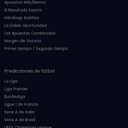
Apuestas Más/Menos
El Resultado Exacto
Hándicap Asiático
La Doble Oportunidad
Las Apuestas Combinadas
Margen de Victoria
Primer tiempo / Segundo tiempo
Predicciones de fútbol
La Liga
Liga Premier
Bundesliga
Ligue 1 de Francia
Serie A de Italia
Serie A de Brasil
UEFA Champions League