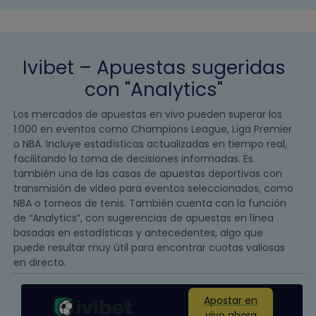
Ivibet – Apuestas sugeridas
con "Analytics"
Los mercados de apuestas en vivo pueden superar los
1.000 en eventos como Champions League, Liga Premier
o NBA. Incluye estadísticas actualizadas en tiempo real,
facilitando la toma de decisiones informadas. Es
también una de las casas de apuestas deportivas con
transmisión de video para eventos seleccionados, como
NBA o torneos de tenis. También cuenta con la función
de “Analytics”, con sugerencias de apuestas en línea
basadas en estadísticas y antecedentes, algo que
puede resultar muy útil para encontrar cuotas valiosas
en directo.
Apostar en
vivo ahora