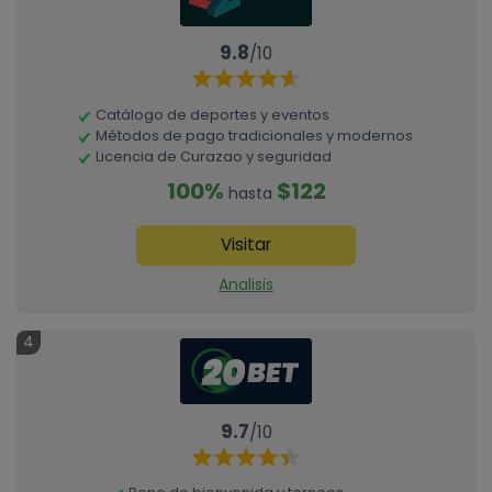
9.8
/10
Catálogo de deportes y eventos
Métodos de pago tradicionales y modernos
Licencia de Curazao y seguridad
100%
$122
hasta
Visitar
Analisis
4
9.7
/10