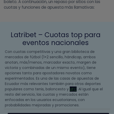
boleto. A continuación, un repaso por sitios con las
cuotas y funciones de apuesta más llamativas:
Latribet – Cuotas top para
eventos nacionales
Con cuotas competitivas y una gran biblioteca de
mercados de fútbol (1×2 sencillo, hándicap, ambos
anotan, más/menos, marcador exacto, margen de
victoria y combinadas de un mismo evento), tiene
opciones tanto para apostadores novatos como
experimentados. Es una de las casas de apuestas de
Ecuador más relevantes también para otros deportes
populares como tenis, baloncesto y
UFC
. Al igual que el
resto del servicio, las cuotas y mercados están
enfocadas en los usuarios ecuatorianos, con
probabilidades mejoradas y promociones.