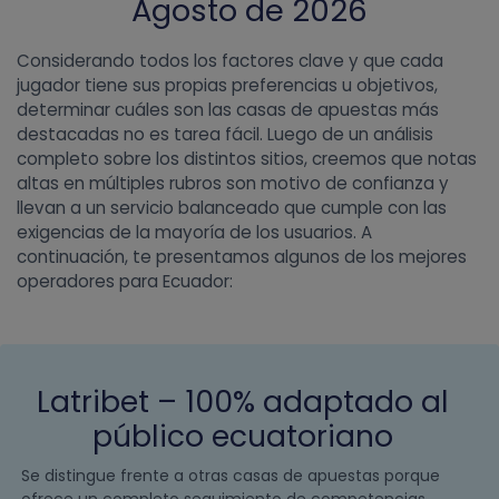
Agosto de 2026
Considerando todos los factores clave y que cada
jugador tiene sus propias preferencias u objetivos,
determinar cuáles son las casas de apuestas más
destacadas no es tarea fácil. Luego de un análisis
completo sobre los distintos sitios, creemos que notas
altas en múltiples rubros son motivo de confianza y
llevan a un servicio balanceado que cumple con las
exigencias de la mayoría de los usuarios. A
continuación, te presentamos algunos de los mejores
operadores para Ecuador:
Latribet – 100% adaptado al
público ecuatoriano
Se distingue frente a otras casas de apuestas porque
ofrece un completo seguimiento de competencias