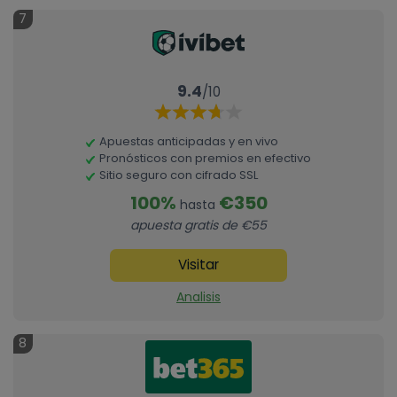
7
9.4
/10
Apuestas anticipadas y en vivo
Pronósticos con premios en efectivo
Sitio seguro con cifrado SSL
100%
€350
hasta
apuesta gratis de €55
Visitar
Analisis
8