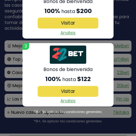
Bonos de bienvenida
las casas de apuestas más atractivas de Ecuador,
100%
$200
hasta
asegurándonos de que puedas apostar de manera
confiable y práctica. ¡Descubre todo lo que necesitas para
tomar decisiones informadas y disfrutar mucho en tu
Visitar
actividad!
Analisis
🥇 Mejor casa de apuestas:
Melbet
3
🔴 Top para apuestas en vivo:
LaTriBet
Bonos de bienvenida
⚽ Casa de apuestas de fútbol:
22bet
100%
$122
hasta
🤑 Mejor bono de apuestas:
20bet
Visitar
📈 Las mejores cuotas de apuestas:
Pin Up
Analisis
⭐ Nuevo casa de apuestas:
Tikitaka
*18+; Se aplican las condiciones generales.
*18+; Se aplican las condiciones generales.