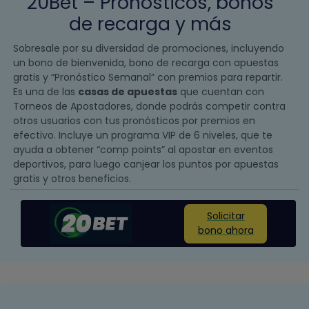
20Bet – Pronósticos, bonos
de recarga y más
Sobresale por su diversidad de promociones, incluyendo
un bono de bienvenida, bono de recarga con apuestas
gratis y “Pronóstico Semanal” con premios para repartir.
Es una de las
casas de apuestas
que cuentan con
Torneos de Apostadores, donde podrás competir contra
otros usuarios con tus pronósticos por premios en
efectivo. Incluye un programa VIP de 6 niveles, que te
ayuda a obtener “comp points” al apostar en eventos
deportivos, para luego canjear los puntos por apuestas
gratis y otros beneficios.
Solicitar
bono ahora