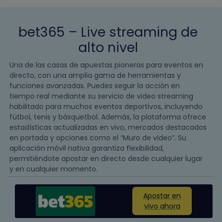
bet365 – Live streaming de
alto nivel
Una de las casas de apuestas pioneras para eventos en
directo, con una amplia gama de herramientas y
funciones avanzadas. Puedes seguir la acción en
tiempo real mediante su servicio de video streaming
habilitado para muchos eventos deportivos, incluyendo
fútbol, tenis y básquetbol. Además, la plataforma ofrece
estadísticas actualizadas en vivo, mercados destacados
en portada y opciones como el “Muro de video”. Su
aplicación móvil nativa garantiza flexibilidad,
permitiéndote apostar en directo desde cualquier lugar
y en cualquier momento.
Apostar en
vivo ahora