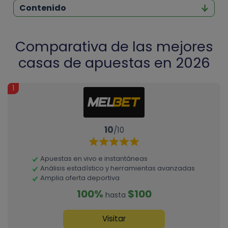
Contenido
Comparativa de las mejores
casas de apuestas en 2026
1
10
/10
Apuestas en vivo e instantáneas
Análisis estadístico y herramientas avanzadas
Amplia oferta deportiva
100%
$100
hasta
Visitar