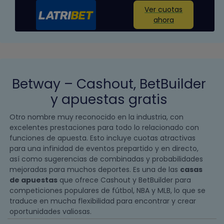
Ver cuotas
ahora
Betway – Cashout, BetBuilder
y apuestas gratis
Otro nombre muy reconocido en la industria, con
excelentes prestaciones para todo lo relacionado con
funciones de apuesta. Esto incluye cuotas atractivas
para una infinidad de eventos prepartido y en directo,
así como sugerencias de combinadas y probabilidades
mejoradas para muchos deportes. Es una de las
casas
de apuestas
que ofrece Cashout y BetBuilder para
competiciones populares de fútbol, NBA y MLB, lo que se
traduce en mucha flexibilidad para encontrar y crear
oportunidades valiosas.