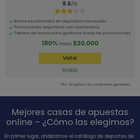
8.6
/10
Bonos escalonados en depósitos mensuales
Promociones deportivas con reembolsos
Tablero de bonos para gestionar todas las promociones
180%
$20.000
hasta
Visitar
Analisis
*18+; Se aplican las condiciones generales.
Mejores casas de apuestas
online – ¿Cómo las elegimos?
En primer lugar, analizamos el catálogo de deportes de