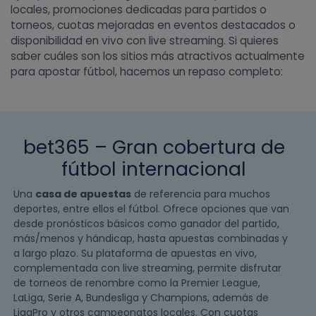
locales, promociones dedicadas para partidos o
torneos, cuotas mejoradas en eventos destacados o
disponibilidad en vivo con live streaming. Si quieres
saber cuáles son los sitios más atractivos actualmente
para apostar fútbol, hacemos un repaso completo:
bet365 – Gran cobertura de
fútbol internacional
Una
casa de apuestas
de referencia para muchos
deportes, entre ellos el fútbol. Ofrece opciones que van
desde pronósticos básicos como ganador del partido,
más/menos y hándicap, hasta apuestas combinadas y
a largo plazo. Su plataforma de apuestas en vivo,
complementada con live streaming, permite disfrutar
de torneos de renombre como la Premier League,
LaLiga, Serie A, Bundesliga y Champions, además de
LigaPro y otros campeonatos locales. Con cuotas