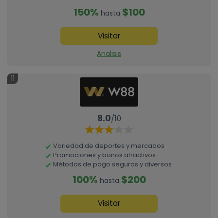
150%
$100
hasta
Visitar
Analisis
11
9.0
/10
Variedad de deportes y mercados
Promociones y bonos atractivos
Métodos de pago seguros y diversos
100%
$200
hasta
Visitar