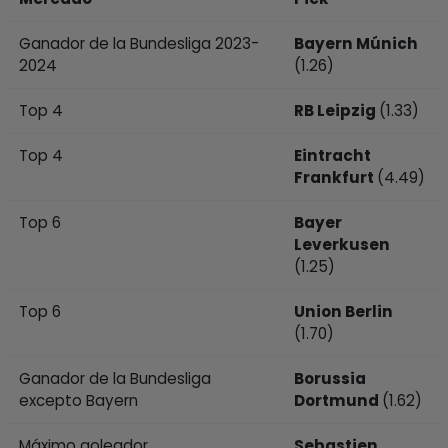
Ganador de la Bundesliga 2023-
Bayern Múnich
2024
(1.26)
Top 4
RB Leipzig
(1.33)
Top 4
Eintracht
Frankfurt
(4.49)
Top 6
Bayer
Leverkusen
(1.25)
Top 6
Union Berlin
(1.70)
Ganador de la Bundesliga
Borussia
excepto Bayern
Dortmund
(1.62)
Máximo goleador
Sebastien