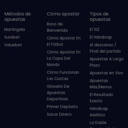
Métodos de
Cómo apostar
Tipos de
apuestas
apuestas
Bono de
Martingala
El 1X2
Bienvenida
Surebet
El Hándicap
Cómo Apostar En
El Fútbol
Valuebet
Al descanso /
Final del partido
Cómo Apostar En
La Copa Del
Apuestas A Largo
Mundo
Plazo
Cómo Funcionan
Apuestas en Vivo
Las Cuotas
Apuestas
Glosario De
Más/Menos
Apuestas
El Resultado
Deportivas
Exacto
Primer Depósito
Hándicap
Sacar Dinero
Asiático
La Doble