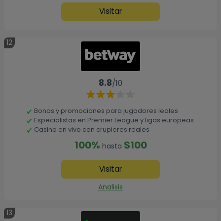
Visitar
12
8.8
/10
Bonos y promociones para jugadores leales
Especialistas en Premier League y ligas europeas
Casino en vivo con crupieres reales
100%
$100
hasta
Visitar
Analisis
13