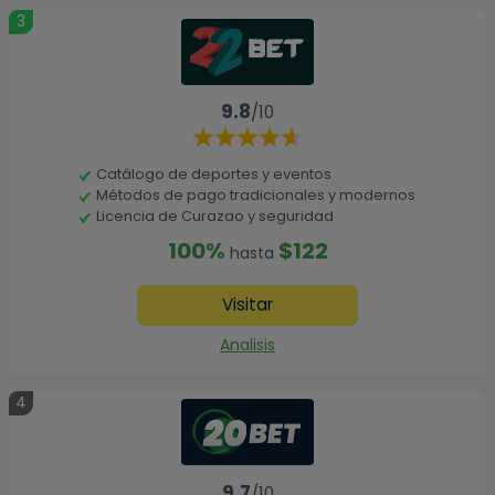
3
9.8
/10
Catálogo de deportes y eventos
Métodos de pago tradicionales y modernos
Licencia de Curazao y seguridad
100%
$122
hasta
Visitar
Analisis
4
9.7
/10