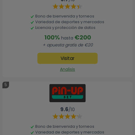
Bono de bienvenida y torneos
Variedad de deportes y mercados
Licencia y protección de datos
100%
€200
hasta
+ apuesta gratis de €20
Visitar
Analisis
5
9.6
/10
Bono de bienvenida y torneos
Variedad de deportes y mercados