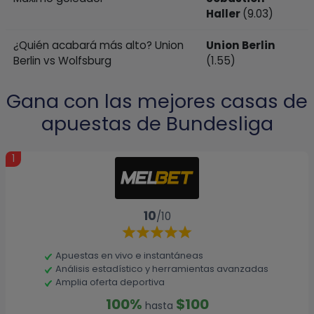
Haller
(9.03)
¿Quién acabará más alto? Union
Union Berlin
Berlin vs Wolfsburg
(1.55)
Gana con las mejores casas de
apuestas de Bundesliga
1
10
/10
Apuestas en vivo e instantáneas
Análisis estadístico y herramientas avanzadas
Amplia oferta deportiva
100%
$100
hasta