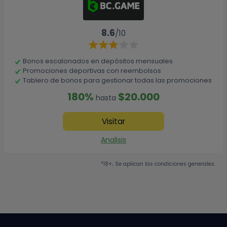
8.6
/10
Bonos escalonados en depósitos mensuales
Promociones deportivas con reembolsos
Tablero de bonos para gestionar todas las promociones
180%
$20.000
hasta
Visitar
Analisis
*18+; Se aplican las condiciones generales.