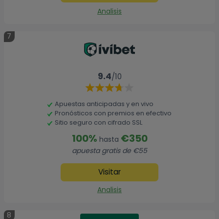
Analisis
7
9.4
/10
Apuestas anticipadas y en vivo
Pronósticos con premios en efectivo
Sitio seguro con cifrado SSL
100%
€350
hasta
apuesta gratis de €55
Visitar
Analisis
8