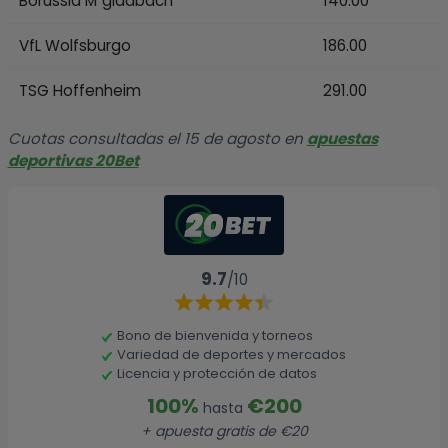
Borussia M´gladbach
140.00
VfL Wolfsburgo
186.00
TSG Hoffenheim
291.00
Cuotas consultadas el 15 de agosto en
apuestas
deportivas 20Bet
9.7
/10
Bono de bienvenida y torneos
Variedad de deportes y mercados
Licencia y protección de datos
100%
€200
hasta
+ apuesta gratis de €20