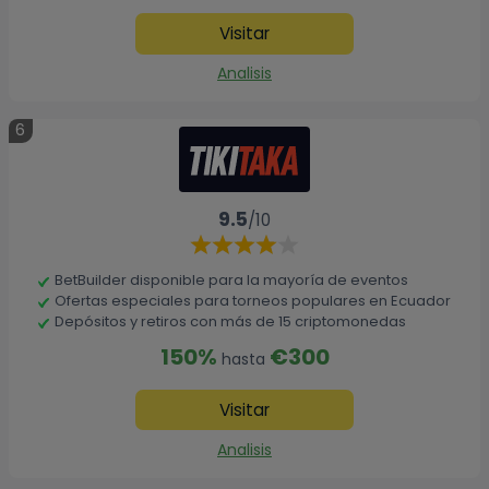
Visitar
Analisis
6
9.5
/10
BetBuilder disponible para la mayoría de eventos
Ofertas especiales para torneos populares en Ecuador
Depósitos y retiros con más de 15 criptomonedas
150%
€300
hasta
Visitar
Analisis