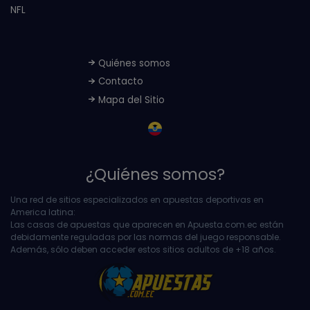
NFL
Quiénes somos
Contacto
Mapa del Sitio
¿Quiénes somos?
Una red de sitios especializados en apuestas deportivas en
America latina:
Las casas de apuestas que aparecen en Apuesta.com.ec están
debidamente reguladas por las normas del juego responsable.
Además, sólo deben acceder estos sitios adultos de +18 años.