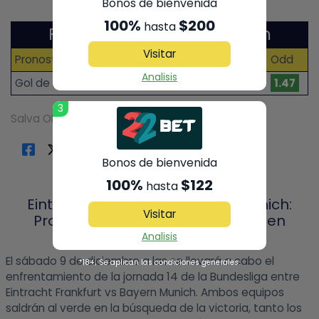
Bonos de bienvenida
100%
$200
hasta
Frankfurt vs Bayern Munich
Visitar
Pronostico
Odd
Analisis
Gol de Harry Kane en cualquier momento
1.47
3
Salva OP
|
diciembre 7, 2023
Bonos de bienvenida
100%
$122
hasta
Eintracht Frankfurt vs Bayern Munich:
Visitar
Pronósticos para un duelo clave en
Alemania
Analisis
El sábado 9 de diciembre a las se llevará a cabo el
*18+; Se aplican las condiciones generales.
enfrentamiento de la jornada 14 de la Bundesliga entre
Eintracht Frankfurt vs Bayern Munich. Ambos equipos
saldrán al verde en la búsqueda de la victoria, tanto los