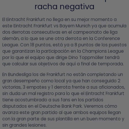
racha negativa
El Eintracht Frankfurt no llega en su mejor momento a
este Eintracht Frankfurt vs Bayern Munich ya que acumula
dos derrotas consecutivas en el campeonato de liga
alemán, a lo que se une otra derrota en la Conference
League. Con 18 puntos, está ya a 8 puntos de los puestos
que garantizan la participación en la Champions League
por lo que el equipo que dirige Dino Toppmöller tendrá
que calcular sus objetivos de aquí a final de temporada.
En Bundesliga los de Frankfurt no están completando un
gran desempeño como local ya que han conseguido 2
victorias, 3 empates y 1 derrota frente a sus aficionados,
sin duda un mal registro para lo que el Eintracht Frankfurt
tiene acostumbrado a sus fans en los partidos
disputados en el Deutsche Bank Park. Veremos cómo
avanza este gran partido al que ambos equipos llegan
con la gran parte de sus plantilla en un buen momento y
sin grandes lesiones.