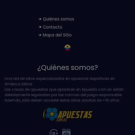
Quiénes somos
Contacto
Mapa del Sitio
¿Quiénes somos?
Una red de sitios especializados en apuestas deportivas en
America latina:
Las casas de apuestas que aparecen en Apuesta.com.ec están
debidamente reguladas por las normas del juego responsable.
Además, sólo deben acceder estos sitios adultos de +18 años.