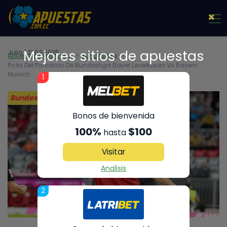
×
Mejores sitios de apuestas
Julio | 21.03.2025
Apuestas Deportivas
Bundesliga
Picks Del Partidazo De Bundesliga Bayer Leverkusen Vs Bayern
Munich
1
Bundesliga
Bonos de bienvenida
100%
$100
hasta
Visitar
Analisis
2