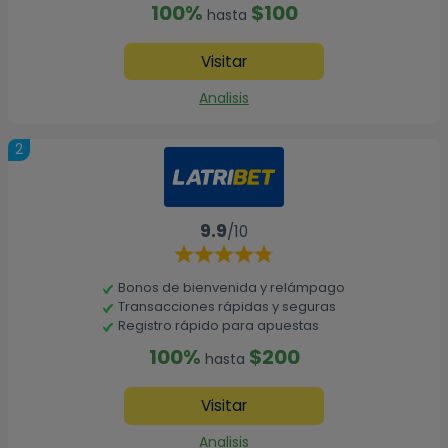
100%
$100
hasta
Visitar
Analisis
2
9.9
/10
Bonos de bienvenida y relámpago
Transacciones rápidas y seguras
Registro rápido para apuestas
100%
$200
hasta
Visitar
Analisis