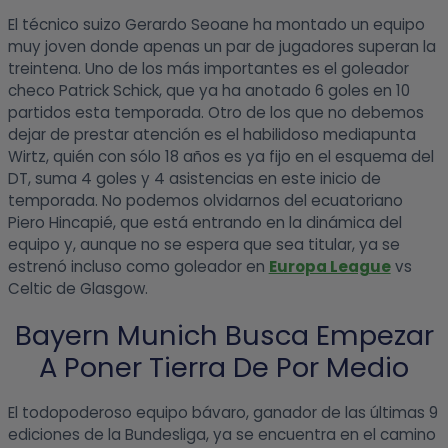
El técnico suizo Gerardo Seoane ha montado un equipo
muy joven donde apenas un par de jugadores superan la
treintena. Uno de los más importantes es el goleador
checo Patrick Schick, que ya ha anotado 6 goles en 10
partidos esta temporada. Otro de los que no debemos
dejar de prestar atención es el habilidoso mediapunta
Wirtz, quién con sólo 18 años es ya fijo en el esquema del
DT, suma 4 goles y 4 asistencias en este inicio de
temporada. No podemos olvidarnos del ecuatoriano
Piero Hincapié, que está entrando en la dinámica del
equipo y, aunque no se espera que sea titular, ya se
estrenó incluso como goleador en
Europa League
vs
Celtic de Glasgow.
Bayern Munich Busca Empezar
A Poner Tierra De Por Medio
El todopoderoso equipo bávaro, ganador de las últimas 9
ediciones de la Bundesliga, ya se encuentra en el camino