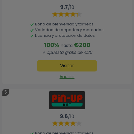
9.7
/10
Bono de bienvenida y torneos
Variedad de deportes y mercados
Licencia y protección de datos
100%
€200
hasta
+ apuesta gratis de €20
Visitar
Analisis
5
9.6
/10
Bono de bienvenida y torneos