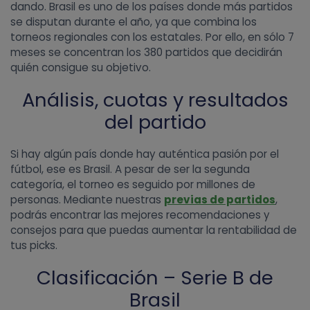
dando. Brasil es uno de los países donde más partidos
se disputan durante el año, ya que combina los
torneos regionales con los estatales. Por ello, en sólo 7
meses se concentran los 380 partidos que decidirán
quién consigue su objetivo.
Análisis, cuotas y resultados
del partido
Si hay algún país donde hay auténtica pasión por el
fútbol, ese es Brasil. A pesar de ser la segunda
categoría, el torneo es seguido por millones de
personas. Mediante nuestras
previas de partidos
,
podrás encontrar las mejores recomendaciones y
consejos para que puedas aumentar la rentabilidad de
tus picks.
Clasificación – Serie B de
Brasil