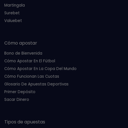
Martingala
Surebet
Valuebet
Cómo apostar
Bono de Bienvenida
Cómo Apostar En El Fútbol
Cómo Apostar En La Copa Del Mundo
Cómo Funcionan Las Cuotas
Glosario De Apuestas Deportivas
Primer Depósito
Sacar Dinero
Tipos de apuestas