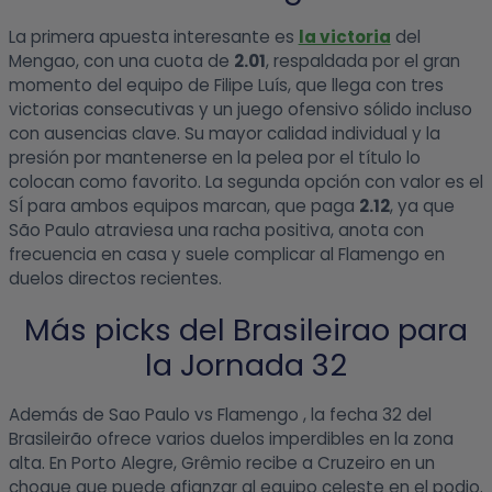
La primera apuesta interesante es
la victoria
del
Mengao, con una cuota de
2.01
, respaldada por el gran
momento del equipo de Filipe Luís, que llega con tres
victorias consecutivas y un juego ofensivo sólido incluso
con ausencias clave. Su mayor calidad individual y la
presión por mantenerse en la pelea por el título lo
colocan como favorito. La segunda opción con valor es el
SÍ para ambos equipos marcan, que paga
2.12
, ya que
São Paulo atraviesa una racha positiva, anota con
frecuencia en casa y suele complicar al Flamengo en
duelos directos recientes.
Más picks del Brasileirao para
la Jornada 32
Además de Sao Paulo vs Flamengo , la fecha 32 del
Brasileirão ofrece varios duelos imperdibles en la zona
alta. En Porto Alegre, Grêmio recibe a Cruzeiro en un
choque que puede afianzar al equipo celeste en el podio.