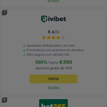
Analisis
7
9.4
/10
Apuestas anticipadas y en vivo
Pronósticos con premios en efectivo
Sitio seguro con cifrado SSL
100%
€350
hasta
apuesta gratis de €55
Visitar
Analisis
8