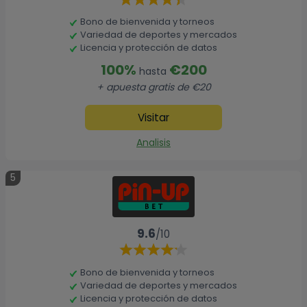
Bono de bienvenida y torneos
Variedad de deportes y mercados
Licencia y protección de datos
100%
€200
hasta
+ apuesta gratis de €20
Visitar
Analisis
5
9.6
/10
Bono de bienvenida y torneos
Variedad de deportes y mercados
Licencia y protección de datos