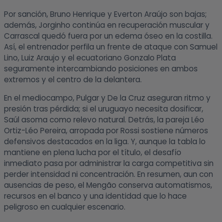
Por sanción, Bruno Henrique y Everton Araújo son bajas;
además, Jorginho continúa en recuperación muscular y
Carrascal quedó fuera por un edema óseo en la costilla.
Así, el entrenador perfila un frente de ataque con Samuel
Lino, Luiz Araujo y el ecuatoriano Gonzalo Plata
seguramente intercambiando posiciones en ambos
extremos y el centro de la delantera.
En el mediocampo, Pulgar y De la Cruz aseguran ritmo y
presión tras pérdida; si el uruguayo necesita dosificar,
Saúl asoma como relevo natural. Detrás, la pareja Léo
Ortiz-Léo Pereira, arropada por Rossi sostiene números
defensivos destacados en la liga. Y, aunque la tabla lo
mantiene en plena lucha por el título, el desafío
inmediato pasa por administrar la carga competitiva sin
perder intensidad ni concentración. En resumen, aun con
ausencias de peso, el Mengão conserva automatismos,
recursos en el banco y una identidad que lo hace
peligroso en cualquier escenario.