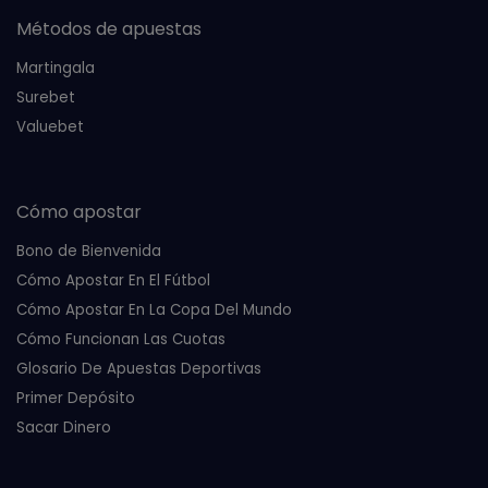
Métodos de apuestas
Martingala
Surebet
Valuebet
Cómo apostar
Bono de Bienvenida
Cómo Apostar En El Fútbol
Cómo Apostar En La Copa Del Mundo
Cómo Funcionan Las Cuotas
Glosario De Apuestas Deportivas
Primer Depósito
Sacar Dinero