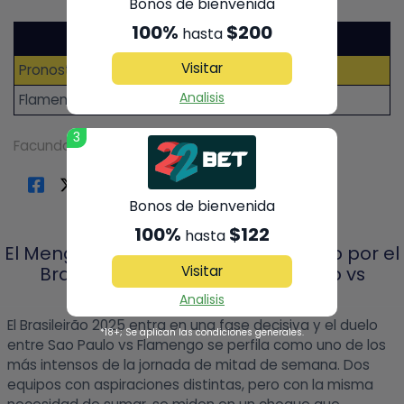
Bonos de bienvenida
100%
$200
hasta
Sao Paulo vs Flamengo
Visitar
Pronostico
Odd
Analisis
Flamengo
2.01
3
Facundo Trotta
|
noviembre 3, 2025
Bonos de bienvenida
100%
$122
hasta
El Mengao quiere seguir presionando por el
Visitar
Brasileirao: Pronósticos Sao Paulo vs
Flamengo
Analisis
El Brasileirão 2025 entra en una fase decisiva y el duelo
*18+; Se aplican las condiciones generales.
entre Sao Paulo vs Flamengo se perfila como uno de los
más intensos de la jornada de mitad de semana. Dos
equipos con aspiraciones distintas, pero con la misma