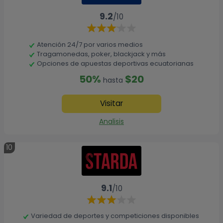
9.2
/10
Atención 24/7 por varios medios
Tragamonedas, poker, blackjack y más
Opciones de apuestas deportivas ecuatorianas
50%
$20
hasta
Visitar
Analisis
10
9.1
/10
Variedad de deportes y competiciones disponibles