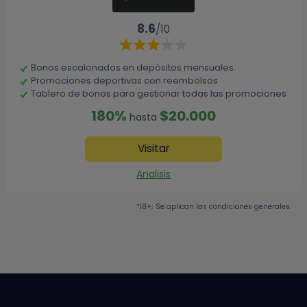
8.6
/10
Bonos escalonados en depósitos mensuales
Promociones deportivas con reembolsos
Tablero de bonos para gestionar todas las promociones
180%
$20.000
hasta
Visitar
Analisis
*18+; Se aplican las condiciones generales.