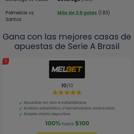
Palmeiras vs
Más de 2.5 goles
(1.83)
Santos
Gana con las mejores casas de
apuestas de Serie A Brasil
1
10
/10
Apuestas en vivo e instantáneas
Análisis estadístico y herramientas avanzadas
Amplia oferta deportiva
100%
$100
hasta