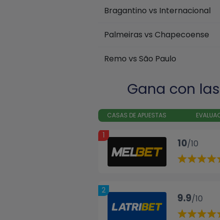
Bragantino vs Internacional
Palmeiras vs Chapecoense
Remo vs São Paulo
Gana con las
CASAS DE APUESTAS
EVALUA
1
10
/10
2
9.9
/10