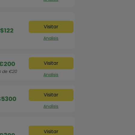
Visitar
$122
Analisis
€200
Visitar
s de €20
Analisis
Visitar
$5300
Analisis
Visitar