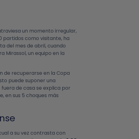
 atraviesa un momento irregular,
 partidos como visitante, ha
ta del mes de abril, cuando
a Mirassol, un equipo en la
nen de recuperarse en la Copa
Esto puede suponer una
fuera de casa se explica por
ue, en sus 5 choques más
ense
cual a su vez contrasta con