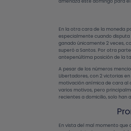
amenaza este domingo para el 
En la otra cara de la moneda pa
especialmente cuando disputa p
ganado únicamente 2 veces, con 
superó a Santos. Por otra parte
antepenúltima posición de la ta
A pesar de los números mencion
Libertadores, con 2 victorias en 
motivación anímica de cara al 
varios motivos, pero principal
recientes a domicilio, solo han 
Pro
En vista del mal momento que a