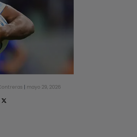
 Contreras
|
mayo 29, 2026