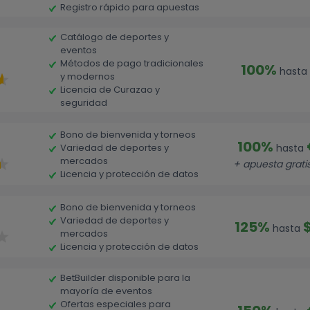
Registro rápido para apuestas
Catálogo de deportes y
eventos
Métodos de pago tradicionales
100%
hasta
y modernos
Licencia de Curazao y
seguridad
Bono de bienvenida y torneos
100%
Variedad de deportes y
hasta
mercados
+ apuesta grati
Licencia y protección de datos
Bono de bienvenida y torneos
Variedad de deportes y
125%
hasta
mercados
Licencia y protección de datos
BetBuilder disponible para la
mayoría de eventos
Ofertas especiales para