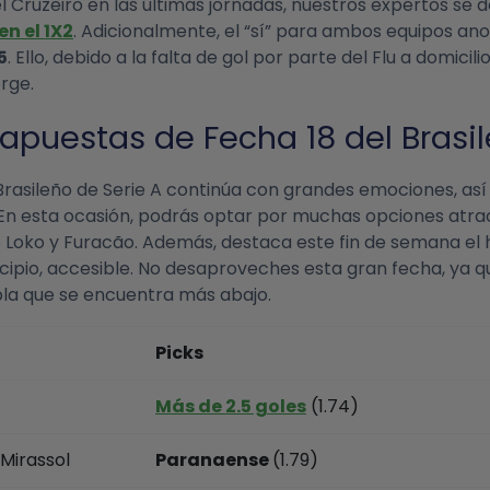
l Cruzeiro en las últimas jornadas, nuestros expertos se
en el 1X2
. Adicionalmente, el “sí” para ambos equipos an
5
. Ello, debido a la falta de gol por parte del Flu a domici
rge.
apuestas de Fecha 18 del Brasil
rasileño de Serie A continúa con grandes emociones, así
 En esta ocasión, podrás optar por muchas opciones atrac
o Loko y Furacão. Además, destaca este fin de semana el
incipio, accesible. No desaproveches esta gran fecha, ya
bla que se encuentra más abajo.
Picks
Más de 2.5 goles
(1.74)
Mirassol
Paranaense
(1.79)