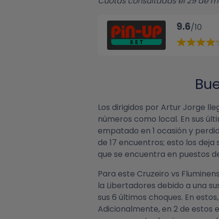
Cuotas consultadas el 29 de 
9.6
/10
Bue
Los dirigidos por Artur Jorge 
números como local. En sus últ
empatado en 1 ocasión y perdido
de 17 encuentros; esto los deja
que se encuentra en puestos de
Para este Cruzeiro vs Fluminen
la Libertadores debido a una s
sus 6 últimos choques. En estos,
Adicionalmente, en 2 de estos e