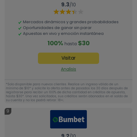
9.3
/10
Mercados dinámicos y grandes probabilidades
Oportunidades de ganar sin parar
Apuestas en vivo y emoción instantánea
100%
$30
hasta
Visitar
Analisis
*Solo disponible para nuevos clientes. Realice un ingreso válido de un
mínimo de $10* y solicite la oferta antes de pasados los 30 días después de
registrarse para recibir un 100% de dicha cantidad en créditos de apuesta,
hasta $30*. Una vez solicitados, sus créditos serán abonados en el saldo de
su cuenta y no los podrá retirar. 18+;
9
9.2
/10