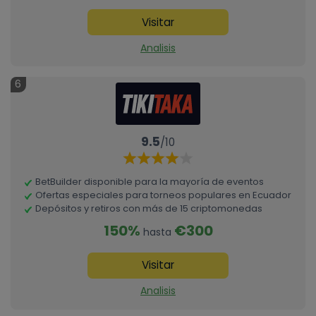
Visitar
Analisis
6
9.5
/10
BetBuilder disponible para la mayoría de eventos
Ofertas especiales para torneos populares en Ecuador
Depósitos y retiros con más de 15 criptomonedas
150%
€300
hasta
Visitar
Analisis