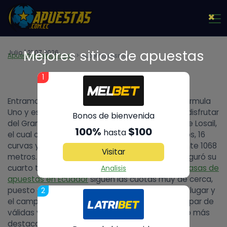
×
Mejores sitios de apuestas
Julio | 21.07.2026
Apuestas Deportivas
Automovilismo
Automovilismo
1
Entramos en la recta final de este Mundial de Fórmula
Uno y esta vez viajamos al medio oriente para disfrutar
Bonos de bienvenida
del Gran Premio de Qatar en el mítico circuito de Losail,
100%
$100
hasta
el cual cuenta con una longitud de 5.4 kilómetros, 16
curvas y una recta principal que se alarga durante 1068
Visitar
metros. A pesar de que Max Verstappen ya aseguró su
cuarto título consecutivo, los fanáticos de las
casas de
Analisis
apuestas en Ecuador
siguen las cuotas muy de cerca,
puesto que aún está sobre la mesa el segundo lugar y
2
el campeonato de constructores, a falta de un par de
válidas y un sprint. A continuación, analizamos lo más
destacado para este fin de semana.