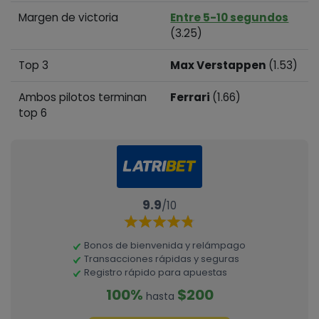
Margen de victoria
Entre 5-10 segundos
(3.25)
Top 3
Max Verstappen
(1.53)
Ambos pilotos terminan
Ferrari
(1.66)
top 6
9.9
/10
Bonos de bienvenida y relámpago
Transacciones rápidas y seguras
Registro rápido para apuestas
100%
$200
hasta