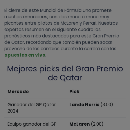
El cierre de este Mundial de Fórmula Uno promete
muchas emociones, con dos mano a mano muy
picantes entre pilotos de McLaren y Ferrari. Nuestros
expertos resumen en el siguiente cuadro los
pronósticos más destacados para este Gran Premio
de Qatar, recordando que también pueden sacar
provecho de los cambios durante la carrera con las
apuestas en vivo
.
Mejores picks del Gran Premio
de Qatar
Mercado
Pick
Ganador del GP Qatar
Lando Norris
(3.00)
2024
Equipo ganador del GP
McLaren
(2.00)