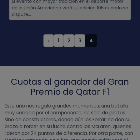
El evento con mayor tradición en el deporte motor
de la Unión Americana verá su edición 106 cuando se
dispute...
«
1
2
3
4
Cuotas al ganador del Gran
Premio de Qatar F1
Este año nos regaló grandes momentos, una batalla
muy cerrada por el campeonato, no solo de pilotos
sino de constructores, donde aún los Ferrari no dan su
brazo a torcer en su lucha contra los McLaren, quienes
lideran por 24 puntos de diferencia. Por otra parte, con