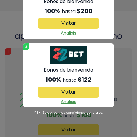
Bonos de bienvenida
100%
$200
hasta
Visitar
Las mejores casas de
apuestas de Fórmula Uno
Analisis
3
1
Bonos de bienvenida
10
/10
100%
$122
hasta
Visitar
Apuestas en vivo e instantáneas
Análisis estadístico y herramientas avanzadas
Analisis
Amplia oferta deportiva
*18+; Se aplican las condiciones generales.
100%
$100
hasta
Visitar