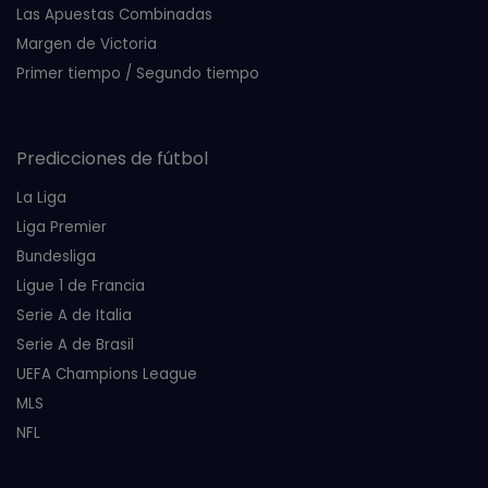
Las Apuestas Combinadas
Margen de Victoria
Primer tiempo / Segundo tiempo
Predicciones de fútbol
La Liga
Liga Premier
Bundesliga
Ligue 1 de Francia
Serie A de Italia
Serie A de Brasil
UEFA Champions League
MLS
NFL