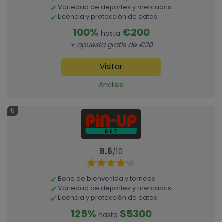
Variedad de deportes y mercados
Licencia y protección de datos
100%
€200
hasta
+ apuesta gratis de €20
Visitar
Analisis
5
9.6
/10
Bono de bienvenida y torneos
Variedad de deportes y mercados
Licencia y protección de datos
125%
$5300
hasta