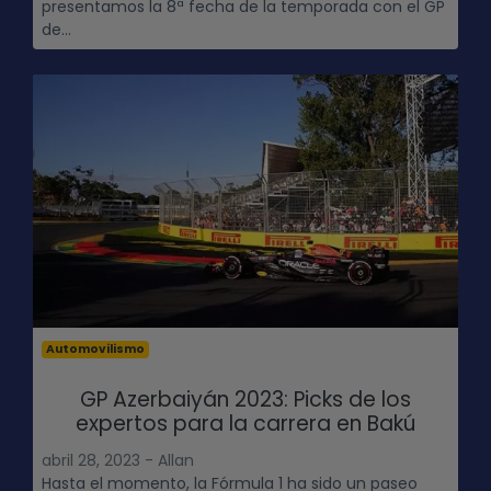
presentamos la 8ª fecha de la temporada con el GP
de...
Automovilismo
GP Azerbaiyán 2023: Picks de los
expertos para la carrera en Bakú
abril 28, 2023 - Allan
Hasta el momento, la Fórmula 1 ha sido un paseo