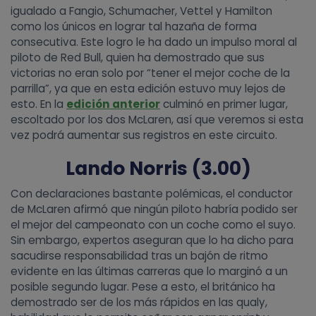
igualado a Fangio, Schumacher, Vettel y Hamilton
como los únicos en lograr tal hazaña de forma
consecutiva. Este logro le ha dado un impulso moral al
piloto de Red Bull, quien ha demostrado que sus
victorias no eran solo por “tener el mejor coche de la
parrilla”, ya que en esta edición estuvo muy lejos de
esto. En la
edición anterior
culminó en primer lugar,
escoltado por los dos McLaren, así que veremos si esta
vez podrá aumentar sus registros en este circuito.
Lando Norris (3.00)
Con declaraciones bastante polémicas, el conductor
de McLaren afirmó que ningún piloto habría podido ser
el mejor del campeonato con un coche como el suyo.
Sin embargo, expertos aseguran que lo ha dicho para
sacudirse responsabilidad tras un bajón de ritmo
evidente en las últimas carreras que lo marginó a un
posible segundo lugar. Pese a esto, el británico ha
demostrado ser de los más rápidos en las qualy,