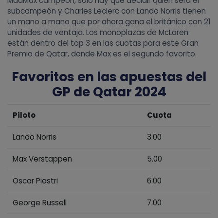
MadMax campeón, solo hay que decidir quién será el
subcampeón y Charles Leclerc con Lando Norris tienen
un mano a mano que por ahora gana el británico con 21
unidades de ventaja. Los monoplazas de McLaren
están dentro del top 3 en las cuotas para este Gran
Premio de Qatar, donde Max es el segundo favorito.
Favoritos en las apuestas del
GP de Qatar 2024
Piloto
Cuota
Lando Norris
3.00
Max Verstappen
5.00
Oscar Piastri
6.00
George Russell
7.00