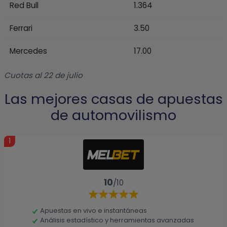
Red Bull
1.364
Ferrari
3.50
Mercedes
17.00
Cuotas al 22 de julio
Las mejores casas de apuestas
de automovilismo
1
10
/10
Apuestas en vivo e instantáneas
Análisis estadístico y herramientas avanzadas