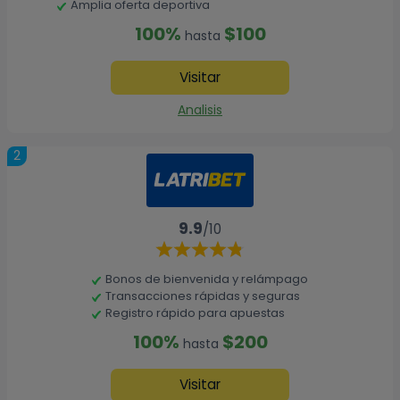
Amplia oferta deportiva
100%
$100
hasta
Visitar
Analisis
2
9.9
/10
Bonos de bienvenida y relámpago
Transacciones rápidas y seguras
Registro rápido para apuestas
100%
$200
hasta
Visitar