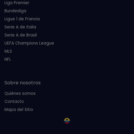
Liga Premier
Bundesliga
Ligue 1 de Francia
Serie A de Italia
Serie A de Brasil
UEFA Champions League
MLS
NFL
Sobre nosotros
Quiénes somos
Contacto
Mapa del Sitio