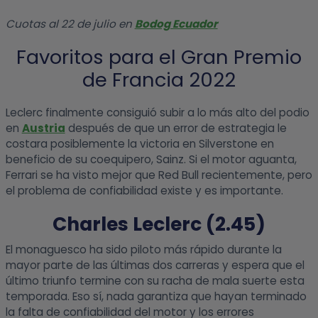
Cuotas al 22 de julio en
Bodog Ecuador
Favoritos para el Gran Premio
de Francia 2022
Leclerc finalmente consiguió subir a lo más alto del podio
en
Austria
después de que un error de estrategia le
costara posiblemente la victoria en Silverstone en
beneficio de su coequipero, Sainz. Si el motor aguanta,
Ferrari se ha visto mejor que Red Bull recientemente, pero
el problema de confiabilidad existe y es importante.
Charles Leclerc (2.45)
El monaguesco ha sido piloto más rápido durante la
mayor parte de las últimas dos carreras y espera que el
último triunfo termine con su racha de mala suerte esta
temporada. Eso sí, nada garantiza que hayan terminado
la falta de confiabilidad del motor y los errores