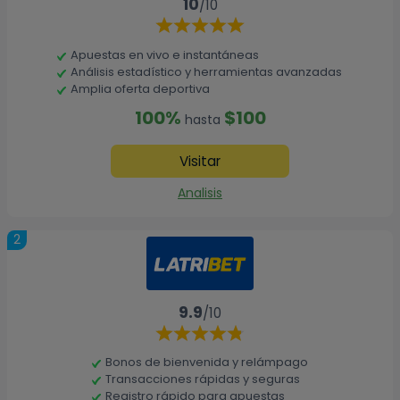
10
/10
Apuestas en vivo e instantáneas
Análisis estadístico y herramientas avanzadas
Amplia oferta deportiva
100%
$100
hasta
Visitar
Analisis
2
9.9
/10
Bonos de bienvenida y relámpago
Transacciones rápidas y seguras
Registro rápido para apuestas