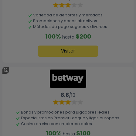
Variedad de deportes y mercados
Promociones y bonos atractivos
Métodos de pago seguros y diversos
100%
$200
hasta
Visitar
12
8.8
/10
Bonos y promociones para jugadores leales
Especialistas en Premier League y ligas europeas
Casino en vivo con crupieres reales
100%
$100
hasta