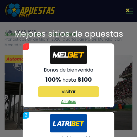
×
Mejores sitios de apuestas
Julio | 01.05.2026
Apuestas Deportivas
Automovilismo
Pronósticos GP de Miami 2026: Cuarta carrera del Mundial con
Mercedes como referencia
1
Automovilismo
Bonos de bienvenida
100%
$100
hasta
Visitar
Analisis
2