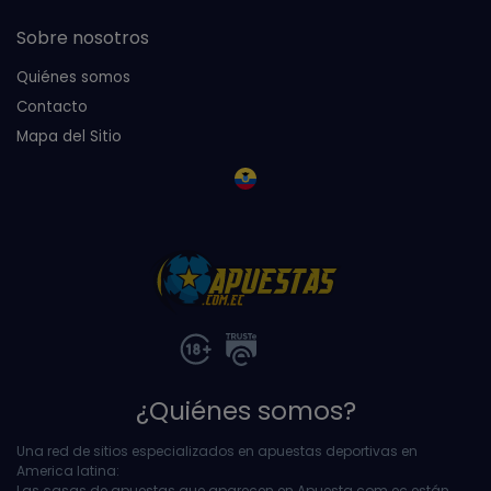
Sobre nosotros
Quiénes somos
Contacto
Mapa del Sitio
¿Quiénes somos?
Una red de sitios especializados en apuestas deportivas en
America latina:
Las casas de apuestas que aparecen en Apuesta.com.ec están