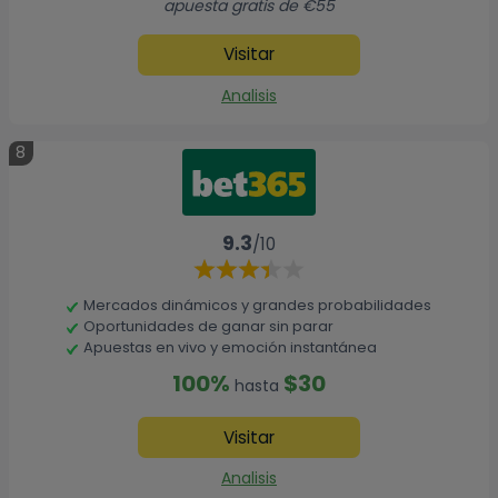
apuesta gratis de €55
Visitar
Analisis
8
9.3
/10
Mercados dinámicos y grandes probabilidades
Oportunidades de ganar sin parar
Apuestas en vivo y emoción instantánea
100%
$30
hasta
Visitar
Analisis