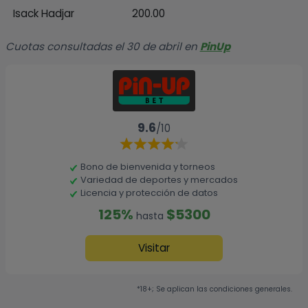
Isack Hadjar
200.00
Cuotas consultadas el 30 de abril en
PinUp
9.6
/10
Bono de bienvenida y torneos
Variedad de deportes y mercados
Licencia y protección de datos
125%
$5300
hasta
Visitar
*18+; Se aplican las condiciones generales.