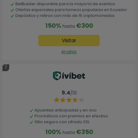
BetBuilder disponible para la mayoría de eventos
Ofertas especiales para torneos populares en Ecuador
Depósitos y retiros con más de 15 criptomonedas
150%
€300
hasta
Visitar
Analisis
7
9.4
/10
Apuestas anticipadas y en vivo
Pronósticos con premios en efectivo
Sitio seguro con cifrado SSL
100%
€350
hasta