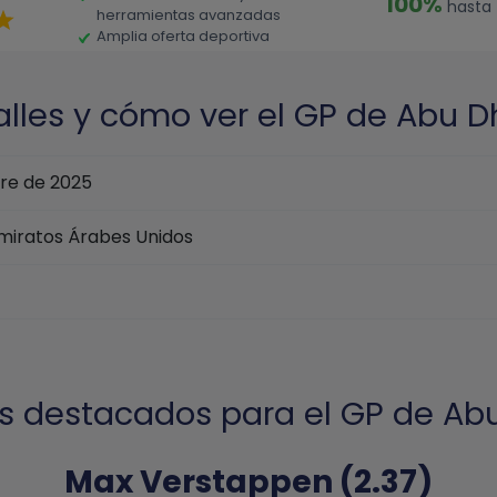
100%
hasta
herramientas avanzadas
Amplia oferta deportiva
alles y cómo ver el GP de Abu D
re de 2025
 Emiratos Árabes Unidos
os destacados para el GP de Ab
Max Verstappen (2.37)