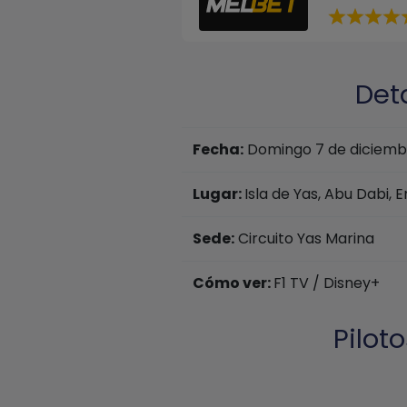
Det
Fecha:
Domingo 7 de diciemb
Lugar:
Isla de Yas, Abu Dabi,
Sede:
Circuito Yas Marina
Cómo ver:
F1 TV / Disney+
Pilot