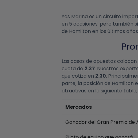
Yas Marina es un circuito impo
en 5 ocasiones; pero también si
de Hamilton en los últimos años
Pro
Las casas de apuestas colocan
cuota de
2.37
. Nuestros expert
que cotiza en
2.30
. Principalme
parte, la posición de Hamilton 
atractivas en la siguiente tabl
Mercados
Ganador del Gran Premio de 
Piloto de equipo que ganará