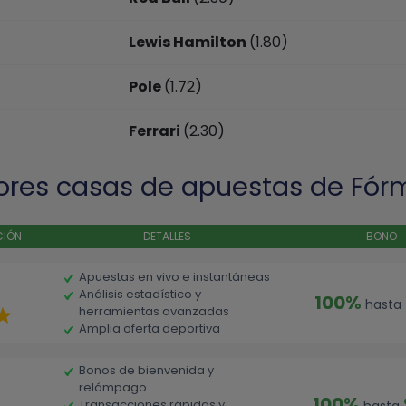
Lewis Hamilton
(1.80)
Pole
(1.72)
Ferrari
(2.30)
ores casas de apuestas de Fór
CIÓN
DETALLES
BONO
Apuestas en vivo e instantáneas
Análisis estadístico y
100%
hasta
herramientas avanzadas
Amplia oferta deportiva
Bonos de bienvenida y
relámpago
100%
Transacciones rápidas y