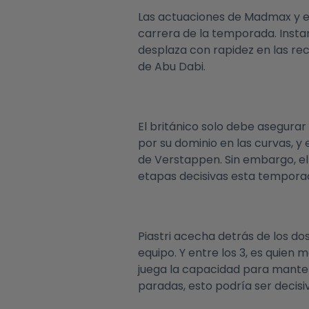
Las actuaciones de Madmax y eve
carrera de la temporada. Instan
desplaza con rapidez en las re
de Abu Dabi.
El británico solo debe asegurar
por su dominio en las curvas, y
de Verstappen. Sin embargo, el 
etapas decisivas esta tempora
Piastri acecha detrás de los d
equipo. Y entre los 3, es quien 
juega la capacidad para manten
paradas, esto podría ser decisi