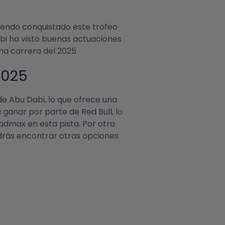
iendo conquistado este trofeo
abi ha visto buenas actuaciones
ma carrera del 2025.
2025
de Abu Dabi, lo que ofrece una
ganar por parte de Red Bull, lo
Madmax en esta pista. Por otra
rás encontrar otras opciones