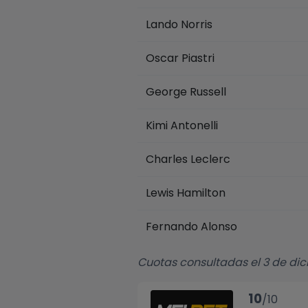
Lando Norris
Oscar Piastri
George Russell
Kimi Antonelli
Charles Leclerc
Lewis Hamilton
Fernando Alonso
Cuotas consultadas el 3 de di
10
/10