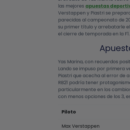
las mejores
apuestas deporti
Verstappen y Piastri se prepar
parecidas al campeonato de 202
su primer título y arrebatarle 
el cierre de temporada en la F1.
Apuest
Yas Marina, con recuerdos posit
Lando se impuso por primera ve
Piastri que acecha al error de 
RB21 podría tener protagonismo
particularmente en los cambios
con menos opciones de los 3, es
Piloto
Max Verstappen