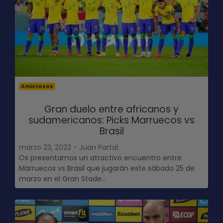
Amistosos
Gran duelo entre africanos y
sudamericanos: Picks Marruecos vs
Brasil
marzo 23, 2023 - Juan Partal
Os presentamos un atractivo encuentro entre
Marruecos vs Brasil que jugarán este sábado 25 de
marzo en el Gran Stade...