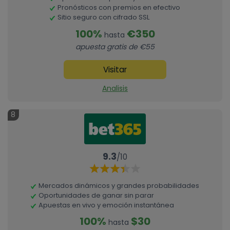
Pronósticos con premios en efectivo
Sitio seguro con cifrado SSL
100%
€350
hasta
apuesta gratis de €55
Visitar
Analisis
8
9.3
/10
Mercados dinámicos y grandes probabilidades
Oportunidades de ganar sin parar
Apuestas en vivo y emoción instantánea
100%
$30
hasta