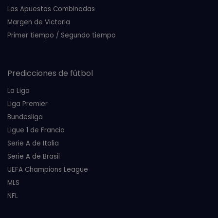
Las Apuestas Combinadas
Margen de Victoria
Primer tiempo / Segundo tiempo
Predicciones de fútbol
La Liga
Liga Premier
Bundesliga
Ligue 1 de Francia
Serie A de Italia
Serie A de Brasil
UEFA Champions League
MLS
NFL