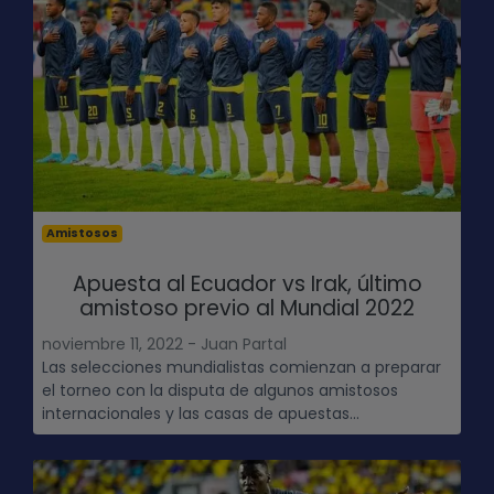
Amistosos
Apuesta al Ecuador vs Irak, último
amistoso previo al Mundial 2022
noviembre 11, 2022 - Juan Partal
Las selecciones mundialistas comienzan a preparar
el torneo con la disputa de algunos amistosos
internacionales y las casas de apuestas...