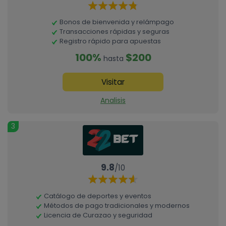
Bonos de bienvenida y relámpago
Transacciones rápidas y seguras
Registro rápido para apuestas
100%
$200
hasta
Visitar
Analisis
3
9.8
/10
Catálogo de deportes y eventos
Métodos de pago tradicionales y modernos
Licencia de Curazao y seguridad