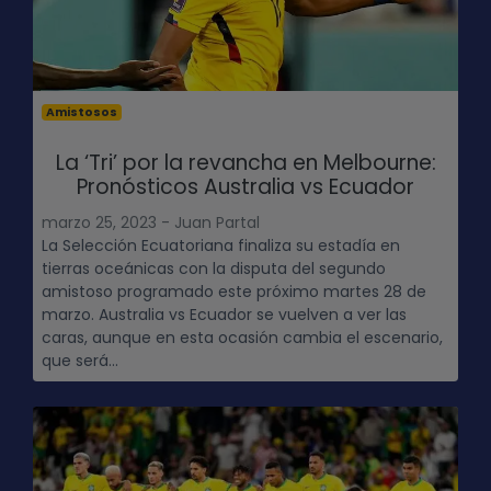
Amistosos
La ‘Tri’ por la revancha en Melbourne:
Pronósticos Australia vs Ecuador
marzo 25, 2023 - Juan Partal
La Selección Ecuatoriana finaliza su estadía en
tierras oceánicas con la disputa del segundo
amistoso programado este próximo martes 28 de
marzo. Australia vs Ecuador se vuelven a ver las
caras, aunque en esta ocasión cambia el escenario,
que será...