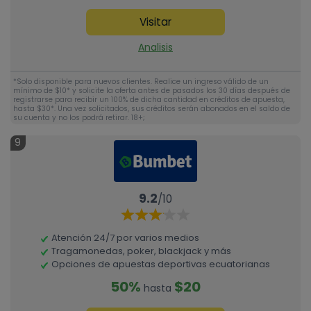
Visitar
Analisis
*Solo disponible para nuevos clientes. Realice un ingreso válido de un
mínimo de $10* y solicite la oferta antes de pasados los 30 días después de
registrarse para recibir un 100% de dicha cantidad en créditos de apuesta,
hasta $30*. Una vez solicitados, sus créditos serán abonados en el saldo de
su cuenta y no los podrá retirar. 18+;
9
9.2
/10
Atención 24/7 por varios medios
Tragamonedas, poker, blackjack y más
Opciones de apuestas deportivas ecuatorianas
50%
$20
hasta