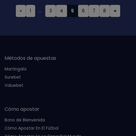
«
1
…
3
4
5
6
7
8
»
Métodos de apuestas
Martingala
Surebet
Valuebet
Cómo apostar
Bono de Bienvenida
Cómo Apostar En El Fútbol