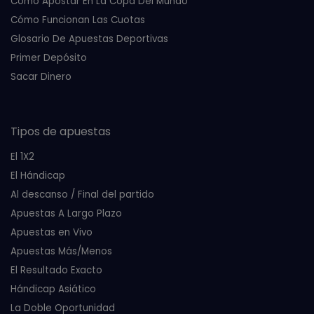
Cómo Apostar En La Copa Del Mundo
Cómo Funcionan Las Cuotas
Glosario De Apuestas Deportivas
Primer Depósito
Sacar Dinero
Tipos de apuestas
El 1X2
El Hándicap
Al descanso / Final del partido
Apuestas A Largo Plazo
Apuestas en Vivo
Apuestas Más/Menos
El Resultado Exacto
Hándicap Asiático
La Doble Oportunidad