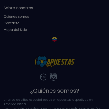
Sobre nosotros
Quiénes somos
Contacto
Mapa del Sitio
¿Quiénes somos?
Una red de sitios especializados en apuestas deportivas en
America latina:
Las casas de apuestas que aparecen en Apuesta.com.ec están