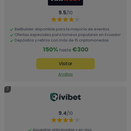
9.5
/10
BetBuilder disponible para la mayoría de eventos
Ofertas especiales para torneos populares en Ecuador
Depósitos y retiros con más de 15 criptomonedas
150%
€300
hasta
Visitar
Analisis
7
9.4
/10
Apuestas anticipadas y en vivo