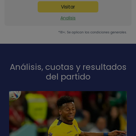
Visitar
Analisis
*18+; Se aplican las condiciones generales.
Análisis, cuotas y resultados
del partido