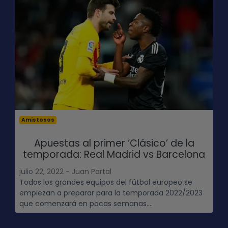
Amistosos
Apuestas al primer ‘Clásico’ de la
temporada: Real Madrid vs Barcelona
julio 22, 2022 - Juan Partal
Todos los grandes equipos del fútbol europeo se
empiezan a preparar para la temporada 2022/2023
que comenzará en pocas semanas....