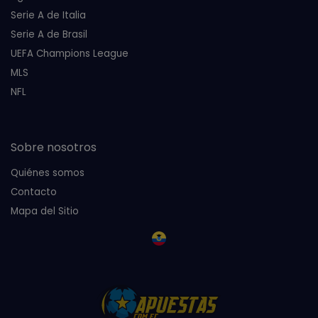
Serie A de Italia
Serie A de Brasil
UEFA Champions League
MLS
NFL
Sobre nosotros
Quiénes somos
Contacto
Mapa del Sitio