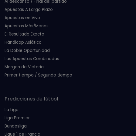
Al descanso / Final del partido
Apuestas A Largo Plazo
Apuestas en Vivo
Apuestas Más/Menos
El Resultado Exacto
Hándicap Asiático
La Doble Oportunidad
Las Apuestas Combinadas
Margen de Victoria
Primer tiempo / Segundo tiempo
Predicciones de fútbol
La Liga
Liga Premier
Bundesliga
Ligue 1 de Francia