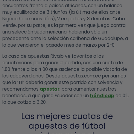
encuentros frente a países africanos, con un balance
muy equilibrado de 3 triunfos (la última de ellas ante
Nigeria hace unos días), 2 empates y 3 derrotas. Cabo
Verde, por su parte, es la primera vez que juega contra
una selección sudamericana, habiendo sólo un
precedente ante la selección caribeña de Guadalupe, a
la que vencieron el pasado mes de marzo por 2-0.
La casa de apuestas Rivalo ve favoritos a los
ecuatorianos para ganar el partido, con una cuota de
1.80 frente a los 4.00 que asciende la posible victoria de
los caboverdianos. Desde apuestas.com.ec pensamos
que la ‘Tri’ debería ganar este partido con solvencia y
recomendamos
apostar
, para aumentar nuestros
beneficios, a que gana Ecuador con un
hándicap
de 0:1,
lo que cotiza a 3.20.
Las mejores cuotas de
apuestas de fútbol