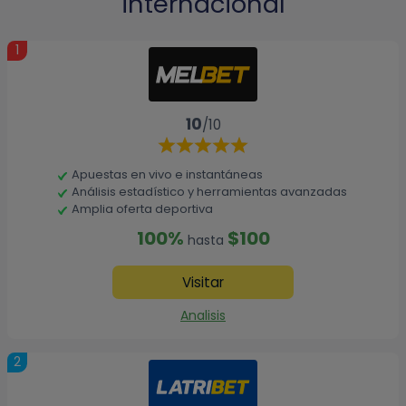
internacional
1
10
/10
Apuestas en vivo e instantáneas
Análisis estadístico y herramientas avanzadas
Amplia oferta deportiva
100%
$100
hasta
Visitar
Analisis
2