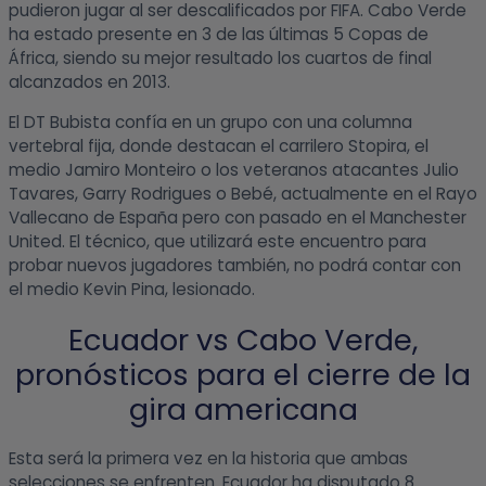
pudieron jugar al ser descalificados por FIFA. Cabo Verde
ha estado presente en 3 de las últimas 5 Copas de
África, siendo su mejor resultado los cuartos de final
alcanzados en 2013.
El DT Bubista confía en un grupo con una columna
vertebral fija, donde destacan el carrilero Stopira, el
medio Jamiro Monteiro o los veteranos atacantes Julio
Tavares, Garry Rodrigues o Bebé, actualmente en el Rayo
Vallecano de España pero con pasado en el Manchester
United. El técnico, que utilizará este encuentro para
probar nuevos jugadores también, no podrá contar con
el medio Kevin Pina, lesionado.
Ecuador vs Cabo Verde,
pronósticos para el cierre de la
gira americana
Esta será la primera vez en la historia que ambas
selecciones se enfrenten. Ecuador ha disputado 8