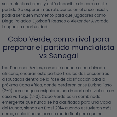
sus molestias físicas y está disponible de cara a este
partido. Se esperan más rotaciones en el once inicial y
podría ser buen momento para que jugadores como
Diego Palacios, Djorkaeff Reasco o Alexander Alvarado
tengan su oportunidad.
Cabo Verde, como rival para
preparar el partido mundialista
vs Senegal
Los Tiburones Azules, como se conoce al combinado
africano, encaran este partido tras los dos encuentros
disputados dentro de la fase de clasificación para la
próxima Copa África, donde perdieron ante Burkina Faso
(2-0) pero luego consiguieron una importante victoria en
casa vs Togo (2-0). Cabo Verde es un combinado
emergente que nunca se ha clasificado para una Copa
del Mundo, siendo en Brasil 2014 cuando estuvieron más
cerca, al clasificarse para la ronda final pero que no