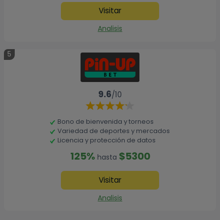
Visitar
Analisis
5
9.6
/10
Bono de bienvenida y torneos
Variedad de deportes y mercados
Licencia y protección de datos
125%
$5300
hasta
Visitar
Analisis