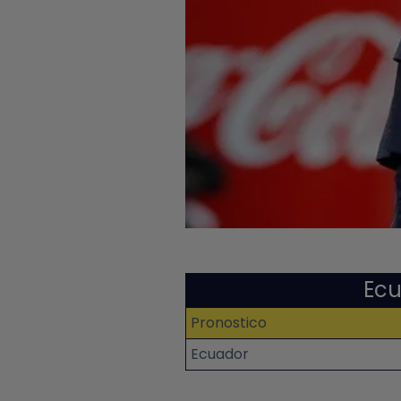
Ecu
Pronostico
Ecuador