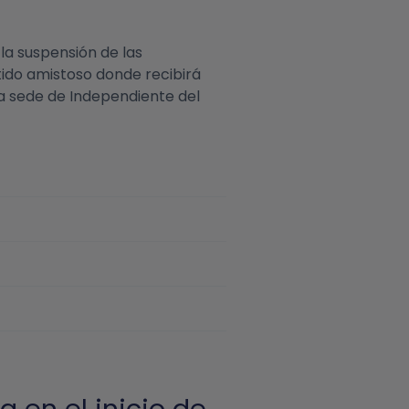
la suspensión de las
tido amistoso donde recibirá
va sede de Independiente del
a en el inicio de