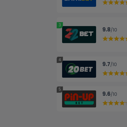
3
9.8
/10
4
9.7
/10
5
9.6
/10