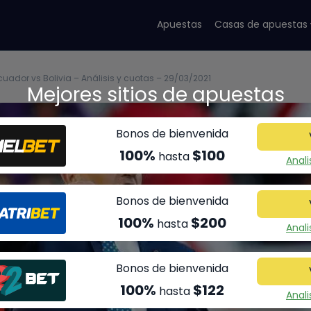
Apuestas
Casas de apuestas
cuador vs Bolivia – Análisis y cuotas – 29/03/2021
Mejores sitios de apuestas
Bonos de bienvenida
100%
$100
hasta
Anali
Bonos de bienvenida
100%
$200
hasta
Anali
Bonos de bienvenida
100%
$122
hasta
Anali