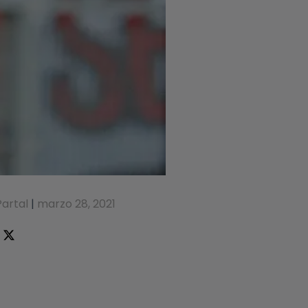
Partal
|
marzo 28, 2021