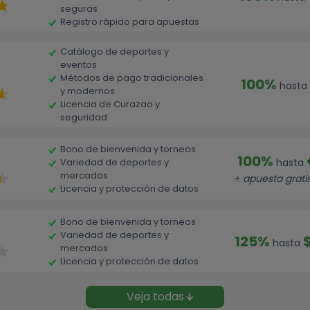
seguras
Registro rápido para apuestas
Catálogo de deportes y
eventos
Métodos de pago tradicionales
100%
hasta
y modernos
Licencia de Curazao y
seguridad
Bono de bienvenida y torneos
100%
Variedad de deportes y
hasta
mercados
+ apuesta grati
Licencia y protección de datos
Bono de bienvenida y torneos
Variedad de deportes y
125%
hasta
mercados
Licencia y protección de datos
Veja todas