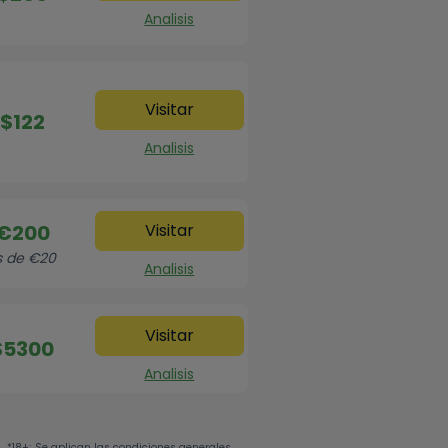
Analisis
Visitar
$122
Analisis
€200
Visitar
s de €20
Analisis
Visitar
$5300
Analisis
*18+; Se aplican las condiciones generales.