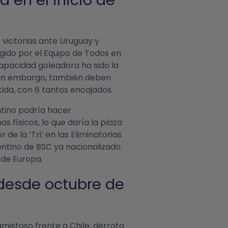
 victorias ante Uruguay y
legido por el Equipo de Todos en
capacidad goleadora ha sido la
. Sin embargo, también deben
tida, con 6 tantos encajados.
ntino podría hacer
 físicos, lo que daría la plaza
e la ‘Tri’ en las Eliminatorias
ntino de BSC ya nacionalizado.
sde Europa.
 desde octubre de
amistoso frente a Chile, derrota