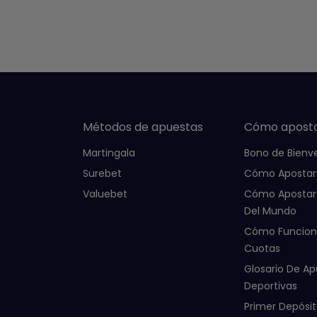
Métodos de apuestas
Cómo apost
Martingala
Bono de Bienv
Surebet
Cómo Apostar E
Valuebet
Cómo Apostar
Del Mundo
Cómo Funcion
Cuotas
Glosario De A
Deportivas
Primer Depósi