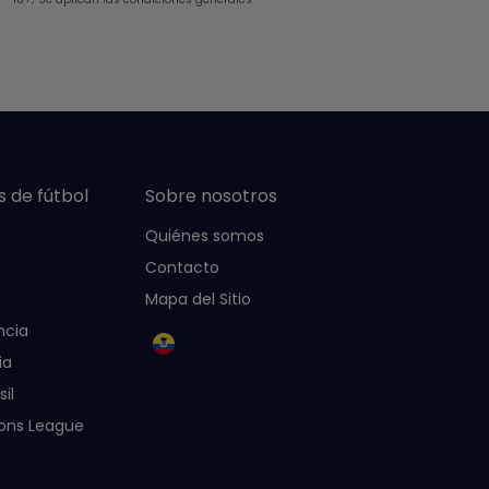
s de fútbol
Sobre nosotros
Quiénes somos
Contacto
Mapa del Sitio
ncia
ia
sil
ons League