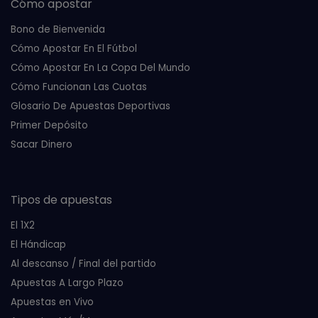
Cómo apostar
Bono de Bienvenida
Cómo Apostar En El Fútbol
Cómo Apostar En La Copa Del Mundo
Cómo Funcionan Las Cuotas
Glosario De Apuestas Deportivas
Primer Depósito
Sacar Dinero
Tipos de apuestas
El 1X2
El Hándicap
Al descanso / Final del partido
Apuestas A Largo Plazo
Apuestas en Vivo