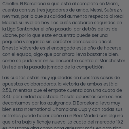
Chiellini. El Barcelona si que está al completo en Miami,
cuenta con sus tres jugadores de arriba, Messi, Suárez y
Neymar, por lo que su calidad aumenta respecto al Real
Madrid, su rival de hoy. Los culés acabaron segundos en
la Liga Santander el año pasado, por detrás de los de
Zidane, por lo que este encuentro puede ser una
pequeña venganza sin carácter demasiado oficial.
Ernesto Valverde es el encargado este año de hacerse
con el equipo, algo que por ahora lleva bastante bien,
como se pudo ver en su encuentro contra el Manchester
United en la pasada jornada de la competición.
Las cuotas están muy igualadas en nuestras casas de
apuestas colaboradoras, la victoria de ambos está a
2.50, mientras que el empate cuenta con una cuota de
3.40 por unidad apostada. Desde apuestas.com.ec nos
decantamos por los azulgranas. El Barcelona lleva muy
bien esta International Champions Cup y con todas sus
estrellas puede hacer daño a un Real Madrid con alguna
que otra baja y fichaje nuevo. La cuota del mercado 1X2
es bastante alta como para arriesgar más en otro tipo