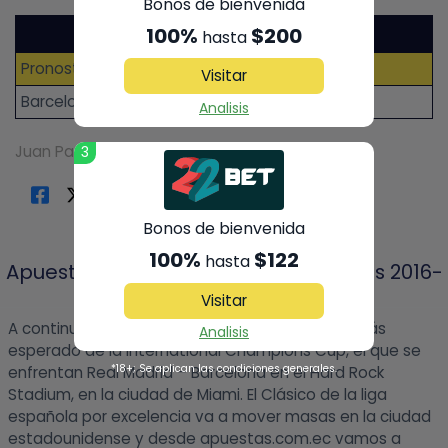
Bonos de bienvenida
Apuesta Madrid vs Barça
100%
$200
hasta
Pronostico
Odd
Visitar
Barcelona
2.50
Analisis
Juan Partal
|
julio 28, 2017
3
Bonos de bienvenida
100%
$122
hasta
Apuesta Madrid vs Barça – Amistosos 2016-
17
Visitar
A continuación, os vamos a ofrecer el partido más
Analisis
esperado de la International Champions Cup, el que se
*18+; Se aplican las condiciones generales.
enfrentan Real Madrid – Barcelona en el Hard Rock
Stadium, en la ciudad de Miami. El Clásico de la liga
española por excelencia va a mover masas en la ciudad
estadounidense y desde apuestas.com.ec vamos a