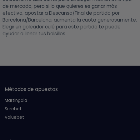
de mercado, pero si lo que quieres es ganar más
efectivo, apostar a Descanso/Final de partido por
Barcelona/Barcelona, aumenta la cuota generosamente.
Elegir un goleador culé para este partido te puede
ayudar a llenar tus bolsillos.
Métodos de apuestas
Martingala
Surebet
Valuebet