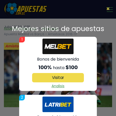
×
Mejores sitios de apuestas
Julio | 21.03.2025
Apuestas Deportivas
Amistosos
Apuesta Madrid vs Barça – Amistosos 2016-17
1
Amistosos
Bonos de bienvenida
100%
$100
hasta
Visitar
Analisis
2