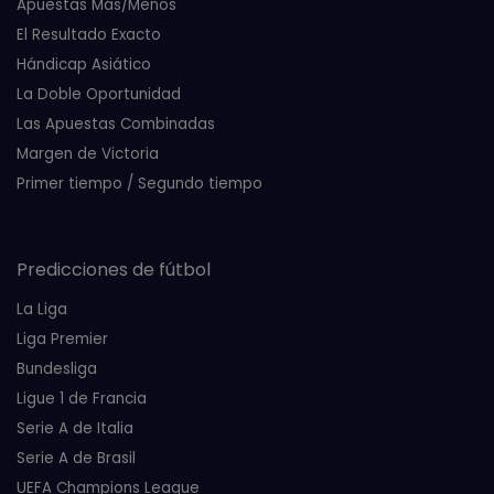
Apuestas Más/Menos
El Resultado Exacto
Hándicap Asiático
La Doble Oportunidad
Las Apuestas Combinadas
Margen de Victoria
Primer tiempo / Segundo tiempo
Predicciones de fútbol
La Liga
Liga Premier
Bundesliga
Ligue 1 de Francia
Serie A de Italia
Serie A de Brasil
UEFA Champions League